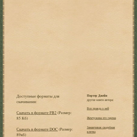
Доступные форматы для
Портер Джейн
другие книги автора:
скачивания:
Вся правда о ней
Скачать в формате FB2
(Размер:
85 Кб)
Жемчужина его гарема
Заманчивая свадебная
Скачать в формате DOC
(Размер:
клятва
89кб)