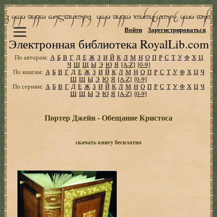
Войти
Зарегистрироваться
Электронная библиотека RoyalLib.com
По авторам:
А
Б
В
Г
Д
Е
Ж
З
И
Й
К
Л
М
Н
О
П
Р
С
Т
У
Ф
Х
Ц
Ч
Ш
Щ
Ы
Э
Ю
Я
[A-Z]
[0-9]
По книгам:
А
Б
В
Г
Д
Е
Ж
З
И
Й
К
Л
М
Н
О
П
Р
С
Т
У
Ф
Х
Ц
Ч
Ш
Щ
Ы
Э
Ю
Я
[A-Z]
[0-9]
По сериям:
А
Б
В
Г
Д
Е
Ж
З
И
Й
К
Л
М
Н
О
П
Р
С
Т
У
Ф
Х
Ц
Ч
Ш
Щ
Ы
Э
Ю
Я
[A-Z]
[0-9]
Портер Джейн - Обещание Кристоса
скачать книгу бесплатно