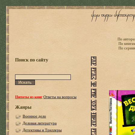
По автора
По книга
По серия
Поиск по сайту
Цитаты из книг
Ответы на вопросы
Жанры
Военное дело
Деловая литература
Детективы и Триллеры