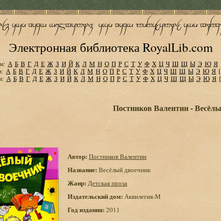
Электронная библиотека RoyalLib.com
м:
А
Б
В
Г
Д
Е
Ж
З
И
Й
К
Л
М
Н
О
П
Р
С
Т
У
Ф
Х
Ц
Ч
Ш
Щ
Ы
Э
Ю
Я
м:
А
Б
В
Г
Д
Е
Ж
З
И
Й
К
Л
М
Н
О
П
Р
С
Т
У
Ф
Х
Ц
Ч
Ш
Щ
Ы
Э
Ю
Я
м:
А
Б
В
Г
Д
Е
Ж
З
И
Й
К
Л
М
Н
О
П
Р
С
Т
У
Ф
Х
Ц
Ч
Ш
Щ
Ы
Э
Ю
Я
Постников Валентин - Весёл
Автор:
Постников Валентин
Название:
Весёлый двоечник
Жанр:
Детская проза
Издательский дом:
Аквилегия-М
Год издания:
2011