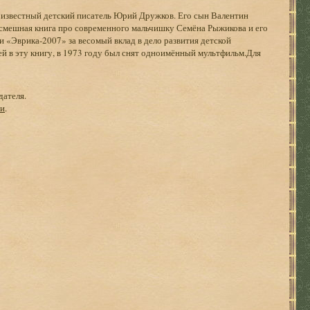
 известный детский писатель Юрий Дружков. Его сын Валентин
я смешная книга про современного мальчишку Семёна Рыжикова и его
и «Эврика-2007» за весомый вклад в дело развития детской
 в эту книгу, в 1973 году был снят одноимённый мультфильм.Для
дателя.
ги
.