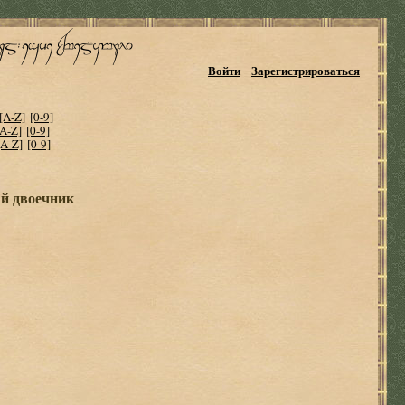
Войти
Зарегистрироваться
[A-Z]
[0-9]
[A-Z]
[0-9]
[A-Z]
[0-9]
ый двоечник