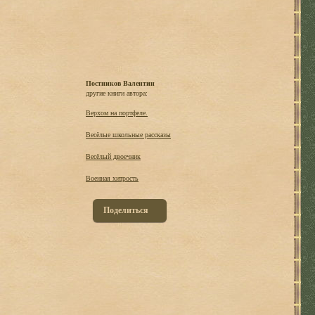
Постников Валентин
другие книги автора:
Верхом на портфеле.
Весёлые школьные рассказы
Весёлый двоечник
Военная хитрость
Поделиться