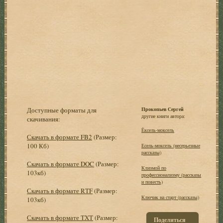
Доступные форматы для
Прокопьев Сергей
другие книги автора:
скачивания:
Ёксель-моксель
Скачать в формате FB2
(Размер:
100 Кб)
Есель-моксель (несерьезные
рассказы)
Скачать в формате DOC
(Размер:
Клизмой по
103кб)
профессионализму (рассказы
и повесть)
Скачать в формате RTF
(Размер:
Ключик на старт (рассказы)
103кб)
Скачать в формате TXT
(Размер:
Поделиться