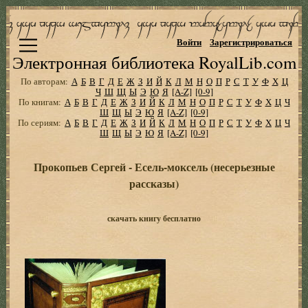
Войти
Зарегистрироваться
Электронная библиотека RoyalLib.com
По авторам:
А
Б
В
Г
Д
Е
Ж
З
И
Й
К
Л
М
Н
О
П
Р
С
Т
У
Ф
Х
Ц
Ч
Ш
Щ
Ы
Э
Ю
Я
[A-Z]
[0-9]
По книгам:
А
Б
В
Г
Д
Е
Ж
З
И
Й
К
Л
М
Н
О
П
Р
С
Т
У
Ф
Х
Ц
Ч
Ш
Щ
Ы
Э
Ю
Я
[A-Z]
[0-9]
По сериям:
А
Б
В
Г
Д
Е
Ж
З
И
Й
К
Л
М
Н
О
П
Р
С
Т
У
Ф
Х
Ц
Ч
Ш
Щ
Ы
Э
Ю
Я
[A-Z]
[0-9]
Прокопьев Сергей - Есель-моксель (несерьезные
рассказы)
скачать книгу бесплатно