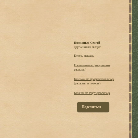
Прокопьев Сергей
другие книги автора:
Ёксель-моксель
Есель-моксель (несерьезные
рассказы)
Клизмой по профессионализму
(рассказы и повесть)
Ключик на старт (рассказы)
Поделиться