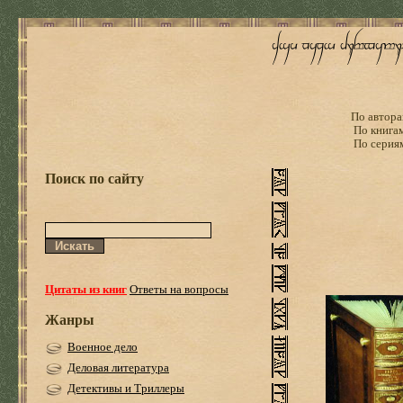
По автора
По книга
По серия
Поиск по сайту
Цитаты из книг
Ответы на вопросы
Жанры
Военное дело
Деловая литература
Детективы и Триллеры