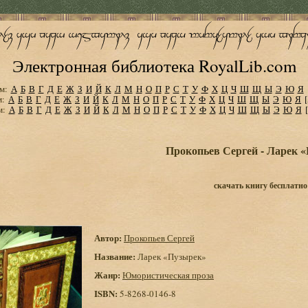
Электронная библиотека RoyalLib.com
м:
А
Б
В
Г
Д
Е
Ж
З
И
Й
К
Л
М
Н
О
П
Р
С
Т
У
Ф
Х
Ц
Ч
Ш
Щ
Ы
Э
Ю
Я
м:
А
Б
В
Г
Д
Е
Ж
З
И
Й
К
Л
М
Н
О
П
Р
С
Т
У
Ф
Х
Ц
Ч
Ш
Щ
Ы
Э
Ю
Я
м:
А
Б
В
Г
Д
Е
Ж
З
И
Й
К
Л
М
Н
О
П
Р
С
Т
У
Ф
Х
Ц
Ч
Ш
Щ
Ы
Э
Ю
Я
Прокопьев Сергей - Ларек 
скачать книгу бесплатно
Автор:
Прокопьев Сергей
Название:
Ларек «Пузырек»
Жанр:
Юмористическая проза
ISBN:
5-8268-0146-8