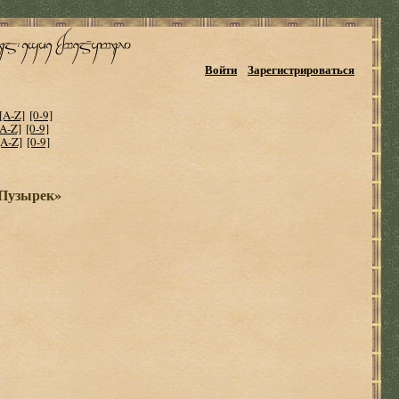
Войти
Зарегистрироваться
[A-Z]
[0-9]
[A-Z]
[0-9]
[A-Z]
[0-9]
«Пузырек»