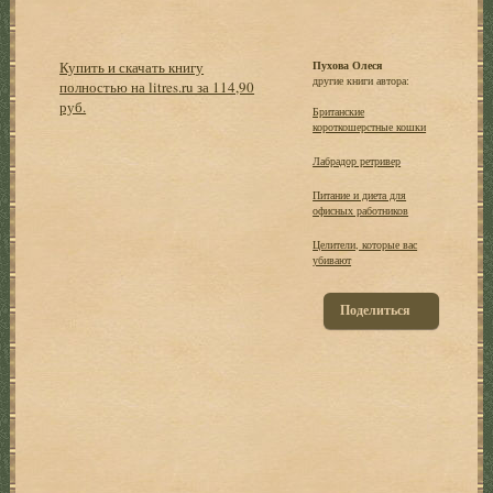
Купить и скачать книгу
Пухова Олеся
другие книги автора:
полностью на litres.ru за 114,90
руб.
Британские
короткошерстные кошки
Лабрадор ретривер
Питание и диета для
офисных работников
Целители, которые вас
убивают
Поделиться