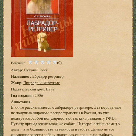
Рейтинг:
(0)
Автор:
Пухова Олеся
Название:
Лабрадор ретривер
Жанр:
Природа и животные
Издательский дом:
Вече
Год издания:
2006
Аннотация:
В книге рассказывается о лабрадоре-ретривере. Эта порода еще
не получила широкого распространения в России, но уже
пользуется особой популярностью, так как президенту РФ В.
Путину принадлежит такая же собака. Четвероногий питомец в
доме – это большая ответственность и забота. Далеко не все
желающие завести собаку знают, как ее правильно выбрать,