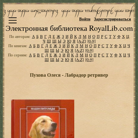
Войти
Зарегистрироваться
Электронная библиотека RoyalLib.com
По авторам:
А
Б
В
Г
Д
Е
Ж
З
И
Й
К
Л
М
Н
О
П
Р
С
Т
У
Ф
Х
Ц
Ч
Ш
Щ
Ы
Э
Ю
Я
[A-Z]
[0-9]
По книгам:
А
Б
В
Г
Д
Е
Ж
З
И
Й
К
Л
М
Н
О
П
Р
С
Т
У
Ф
Х
Ц
Ч
Ш
Щ
Ы
Э
Ю
Я
[A-Z]
[0-9]
По сериям:
А
Б
В
Г
Д
Е
Ж
З
И
Й
К
Л
М
Н
О
П
Р
С
Т
У
Ф
Х
Ц
Ч
Ш
Щ
Ы
Э
Ю
Я
[A-Z]
[0-9]
Пухова Олеся - Лабрадор ретривер