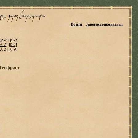
Войти
Зарегистрироваться
[A-Z]
[0-9]
[A-Z]
[0-9]
[A-Z]
[0-9]
Теофраст