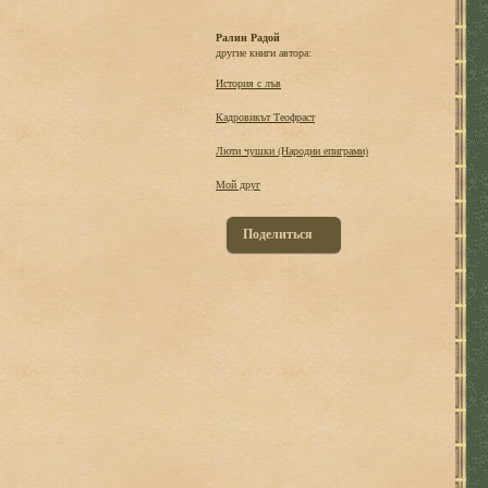
Ралин Радой
другие книги автора:
История с лъв
Кадровикът Теофраст
Люти чушки (Народни епиграми)
Мой друг
Поделиться