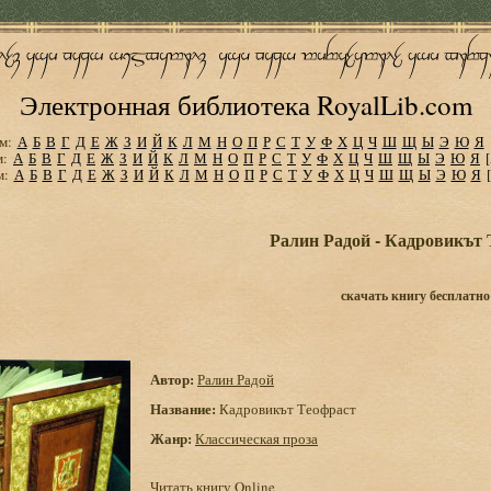
Электронная библиотека RoyalLib.com
м:
А
Б
В
Г
Д
Е
Ж
З
И
Й
К
Л
М
Н
О
П
Р
С
Т
У
Ф
Х
Ц
Ч
Ш
Щ
Ы
Э
Ю
Я
м:
А
Б
В
Г
Д
Е
Ж
З
И
Й
К
Л
М
Н
О
П
Р
С
Т
У
Ф
Х
Ц
Ч
Ш
Щ
Ы
Э
Ю
Я
м:
А
Б
В
Г
Д
Е
Ж
З
И
Й
К
Л
М
Н
О
П
Р
С
Т
У
Ф
Х
Ц
Ч
Ш
Щ
Ы
Э
Ю
Я
Ралин Радой - Кадровикът 
скачать книгу бесплатно
Автор:
Ралин Радой
Название:
Кадровикът Теофраст
Жанр:
Классическая проза
Читать книгу Online