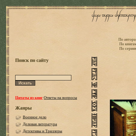
По автора
По книга
По серия
Поиск по сайту
Цитаты из книг
Ответы на вопросы
Жанры
Военное дело
Деловая литература
Детективы и Триллеры