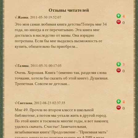
Отзывы читателей
4
√
Жанна
, 2011-05-30 19:52:07
0
Это моя самая любимая книга детства!Теперь мне 34
года, но иногда я ее перечитываю. Эта книга мне
досталась в наследство от мамы. Она изрядно
потрепана. Если бы мне выдалась вызможность ее
купить, обязательно бы приобрела...
3
√
Галина
, 2011-05-31 00:17:05
0
Очень. Хорошая. Книга ! (именно так, разделяя слова
точками, хотела бы сказать об этой книге). Душевная.
Трепетная. Совсем не детская...
4
√
Светлана
, 2012-08-23 02:37:35
0
Мне 49. Прочла во втором классе в школьной
библиотеке, а потом мы уехали жить в другой город.
По этой книге я тосковала многие годы, и вот наконец
удалось скачать. Счастье! Замечательная,
незабываемая книга! Продолжение - "Приемная мать"
удалось через годы поисков купить на АЛИБ в виде