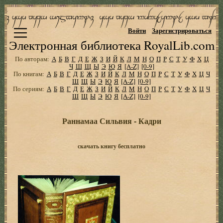
Войти
Зарегистрироваться
Электронная библиотека RoyalLib.com
По авторам:
А
Б
В
Г
Д
Е
Ж
З
И
Й
К
Л
М
Н
О
П
Р
С
Т
У
Ф
Х
Ц
Ч
Ш
Щ
Ы
Э
Ю
Я
[A-Z]
[0-9]
По книгам:
А
Б
В
Г
Д
Е
Ж
З
И
Й
К
Л
М
Н
О
П
Р
С
Т
У
Ф
Х
Ц
Ч
Ш
Щ
Ы
Э
Ю
Я
[A-Z]
[0-9]
По сериям:
А
Б
В
Г
Д
Е
Ж
З
И
Й
К
Л
М
Н
О
П
Р
С
Т
У
Ф
Х
Ц
Ч
Ш
Щ
Ы
Э
Ю
Я
[A-Z]
[0-9]
Раннамаа Сильвия - Кадри
скачать книгу бесплатно