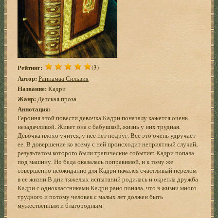
Рейтинг:
(3)
Автор:
Раннамаа Сильвия
Название:
Кадри
Жанр:
Детская проза
Аннотация:
Героиня этой повести девочка Кадри поначалу кажется очень
незадачливой. Живет она с бабушкой, жизнь у них трудная.
Девочка плохо учится, у нее нет подруг. Все это очень удручает
ее. В довершение ко всему с ней происходит неприятный случай,
результатом которого были трагические события: Кадри попала
под машину. Но беда оказалась поправимой, и к тому же
совершенно неожиданно для Кадри начался счастливый перелом
в ее жизни.В дни тяжелых испытаний родилась и окрепла дружба
Кадри с одноклассниками.Кадри рано поняла, что в жизни много
трудного и потому человек с малых лет должен быть
мужественным и благородным.