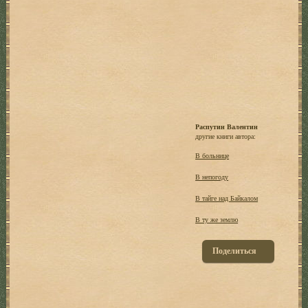
Распутин Валентин
другие книги автора:
В больнице
В непогоду
В тайге над Байкалом
В ту же землю
Поделиться