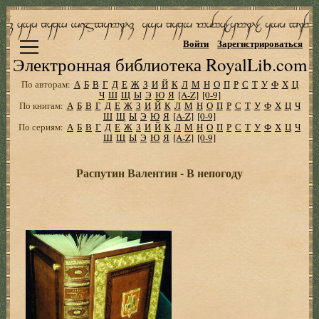
Войти
Зарегистрироваться
Электронная библиотека RoyalLib.com
По авторам:
А
Б
В
Г
Д
Е
Ж
З
И
Й
К
Л
М
Н
О
П
Р
С
Т
У
Ф
Х
Ц
Ч
Ш
Щ
Ы
Э
Ю
Я
[A-Z]
[0-9]
По книгам:
А
Б
В
Г
Д
Е
Ж
З
И
Й
К
Л
М
Н
О
П
Р
С
Т
У
Ф
Х
Ц
Ч
Ш
Щ
Ы
Э
Ю
Я
[A-Z]
[0-9]
По сериям:
А
Б
В
Г
Д
Е
Ж
З
И
Й
К
Л
М
Н
О
П
Р
С
Т
У
Ф
Х
Ц
Ч
Ш
Щ
Ы
Э
Ю
Я
[A-Z]
[0-9]
Распутин Валентин - В непогоду