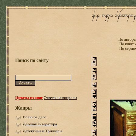
По автора
По книга
По серия
Поиск по сайту
Цитаты из книг
Ответы на вопросы
Жанры
Военное дело
Деловая литература
Детективы и Триллеры