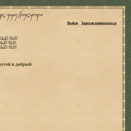
Войти
Зарегистрироваться
[A-Z]
[0-9]
[A-Z]
[0-9]
[A-Z]
[0-9]
рутой и добрый