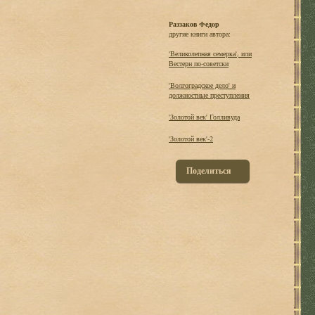
Раззаков Федор
другие книги автора:
'Великолепная семерка', или
Вестерн по-советски
'Волгоградское дело' и
должностные преступления
'Золотой век' Голливуда
'Золотой век'-2
Поделиться