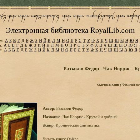
Электронная библиотека RoyalLib.com
м:
А
Б
В
Г
Д
Е
Ж
З
И
Й
К
Л
М
Н
О
П
Р
С
Т
У
Ф
Х
Ц
Ч
Ш
Щ
Ы
Э
Ю
Я
м:
А
Б
В
Г
Д
Е
Ж
З
И
Й
К
Л
М
Н
О
П
Р
С
Т
У
Ф
Х
Ц
Ч
Ш
Щ
Ы
Э
Ю
Я
м:
А
Б
В
Г
Д
Е
Ж
З
И
Й
К
Л
М
Н
О
П
Р
С
Т
У
Ф
Х
Ц
Ч
Ш
Щ
Ы
Э
Ю
Я
Раззаков Федор - Чак Норрис - К
скачать книгу бесплатно
Автор:
Раззаков Федор
Название:
Чак Норрис - Крутой и добрый
Жанр:
Ироническая фантастика
Читать книгу Online