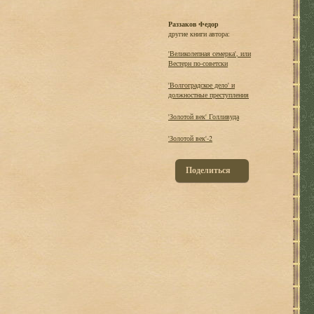
Раззаков Федор
другие книги автора:
'Великолепная семерка', или
Вестерн по-советски
'Волгоградское дело' и
должностные преступления
'Золотой век' Голливуда
'Золотой век'-2
Поделиться