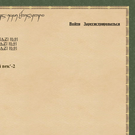
Войти
Зарегистрироваться
[A-Z]
[0-9]
[A-Z]
[0-9]
[A-Z]
[0-9]
 век'-2