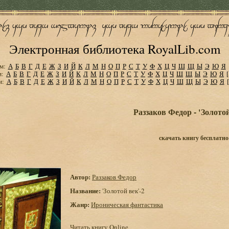
Электронная библиотека RoyalLib.com
м:
А
Б
В
Г
Д
Е
Ж
З
И
Й
К
Л
М
Н
О
П
Р
С
Т
У
Ф
Х
Ц
Ч
Ш
Щ
Ы
Э
Ю
Я
м:
А
Б
В
Г
Д
Е
Ж
З
И
Й
К
Л
М
Н
О
П
Р
С
Т
У
Ф
Х
Ц
Ч
Ш
Щ
Ы
Э
Ю
Я
м:
А
Б
В
Г
Д
Е
Ж
З
И
Й
К
Л
М
Н
О
П
Р
С
Т
У
Ф
Х
Ц
Ч
Ш
Щ
Ы
Э
Ю
Я
Раззаков Федор - 'Золотой
скачать книгу бесплатно
Автор:
Раззаков Федор
Название:
'Золотой век'-2
Жанр:
Ироническая фантастика
Читать книгу Online