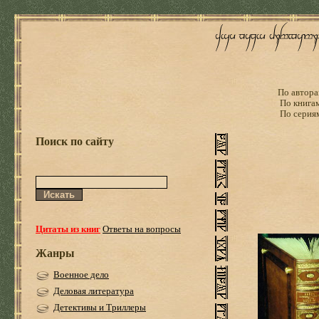
По автора
По книга
По серия
Поиск по сайту
Цитаты из книг
Ответы на вопросы
Жанры
Военное дело
Деловая литература
Детективы и Триллеры