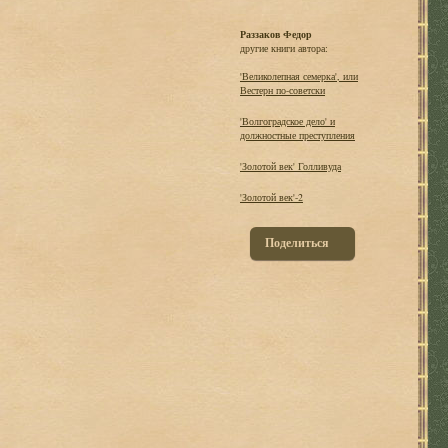
Раззаков Федор
другие книги автора:
'Великолепная семерка', или
Вестерн по-советски
'Волгоградское дело' и
должностные преступления
'Золотой век' Голливуда
'Золотой век'-2
Поделиться