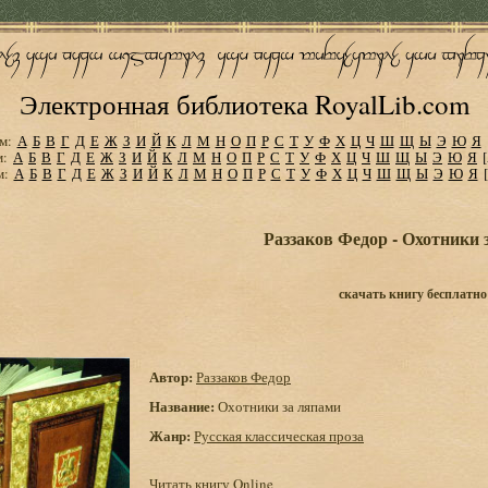
Электронная библиотека RoyalLib.com
м:
А
Б
В
Г
Д
Е
Ж
З
И
Й
К
Л
М
Н
О
П
Р
С
Т
У
Ф
Х
Ц
Ч
Ш
Щ
Ы
Э
Ю
Я
м:
А
Б
В
Г
Д
Е
Ж
З
И
Й
К
Л
М
Н
О
П
Р
С
Т
У
Ф
Х
Ц
Ч
Ш
Щ
Ы
Э
Ю
Я
м:
А
Б
В
Г
Д
Е
Ж
З
И
Й
К
Л
М
Н
О
П
Р
С
Т
У
Ф
Х
Ц
Ч
Ш
Щ
Ы
Э
Ю
Я
Раззаков Федор - Охотники 
скачать книгу бесплатно
Автор:
Раззаков Федор
Название:
Охотники за ляпами
Жанр:
Русская классическая проза
Читать книгу Online