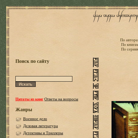
По автора
По книга
По серия
Поиск по сайту
Цитаты из книг
Ответы на вопросы
Жанры
Военное дело
Деловая литература
Детективы и Триллеры