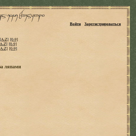
Войти
Зарегистрироваться
[A-Z]
[0-9]
[A-Z]
[0-9]
[A-Z]
[0-9]
за ляпами