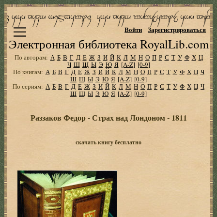
Войти
Зарегистрироваться
Электронная библиотека RoyalLib.com
По авторам:
А
Б
В
Г
Д
Е
Ж
З
И
Й
К
Л
М
Н
О
П
Р
С
Т
У
Ф
Х
Ц
Ч
Ш
Щ
Ы
Э
Ю
Я
[A-Z]
[0-9]
По книгам:
А
Б
В
Г
Д
Е
Ж
З
И
Й
К
Л
М
Н
О
П
Р
С
Т
У
Ф
Х
Ц
Ч
Ш
Щ
Ы
Э
Ю
Я
[A-Z]
[0-9]
По сериям:
А
Б
В
Г
Д
Е
Ж
З
И
Й
К
Л
М
Н
О
П
Р
С
Т
У
Ф
Х
Ц
Ч
Ш
Щ
Ы
Э
Ю
Я
[A-Z]
[0-9]
Раззаков Федор - Страх над Лондоном - 1811
скачать книгу бесплатно