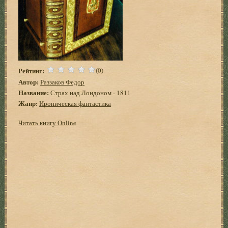
Рейтинг:
(0)
Автор:
Раззаков Федор
Название:
Страх над Лондоном - 1811
Жанр:
Ироническая фантастика
Читать книгу Online