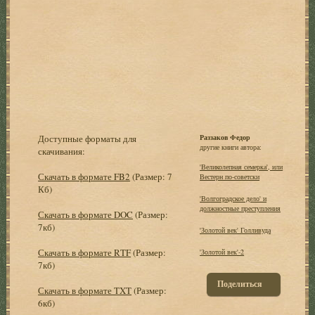
Доступные форматы для
Раззаков Федор
другие книги автора:
скачивания:
'Великолепная семерка', или
Скачать в формате FB2
(Размер: 7
Вестерн по-советски
Кб)
'Волгоградское дело' и
должностные преступления
Скачать в формате DOC
(Размер:
7кб)
'Золотой век' Голливуда
Скачать в формате RTF
(Размер:
'Золотой век'-2
7кб)
Поделиться
Скачать в формате TXT
(Размер:
6кб)