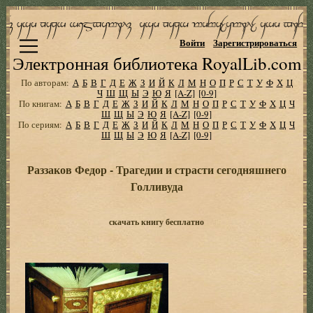
Войти
Зарегистрироваться
Электронная библиотека RoyalLib.com
По авторам:
А
Б
В
Г
Д
Е
Ж
З
И
Й
К
Л
М
Н
О
П
Р
С
Т
У
Ф
Х
Ц
Ч
Ш
Щ
Ы
Э
Ю
Я
[A-Z]
[0-9]
По книгам:
А
Б
В
Г
Д
Е
Ж
З
И
Й
К
Л
М
Н
О
П
Р
С
Т
У
Ф
Х
Ц
Ч
Ш
Щ
Ы
Э
Ю
Я
[A-Z]
[0-9]
По сериям:
А
Б
В
Г
Д
Е
Ж
З
И
Й
К
Л
М
Н
О
П
Р
С
Т
У
Ф
Х
Ц
Ч
Ш
Щ
Ы
Э
Ю
Я
[A-Z]
[0-9]
Раззаков Федор - Трагедии и страсти сегодняшнего
Голливуда
скачать книгу бесплатно