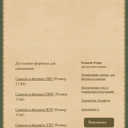
Доступные форматы для
Раззаков Федор
другие книги автора:
скачивания:
'Великолепная семерка', или
Скачать в формате FB2
(Размер:
Вестерн по-советски
17 Кб)
'Волгоградское дело' и
должностные преступления
Скачать в формате DOC
(Размер:
17кб)
'Золотой век' Голливуда
Скачать в формате RTF
(Размер:
'Золотой век'-2
17кб)
Поделиться
Скачать в формате TXT
(Размер: