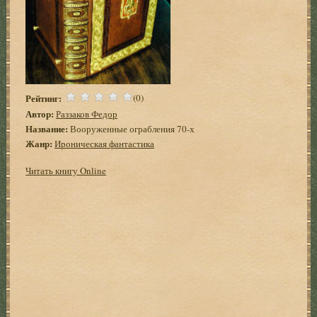
Рейтинг:
(0)
Автор:
Раззаков Федор
Название:
Вооруженные ограбления 70-х
Жанр:
Ироническая фантастика
Читать книгу Online