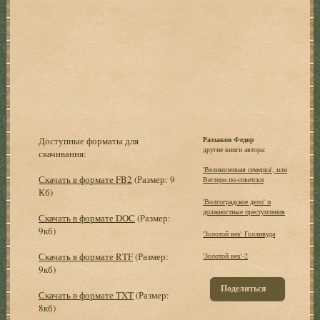
Доступные форматы для
Раззаков Федор
другие книги автора:
скачивания:
'Великолепная семерка', или
Скачать в формате FB2
(Размер: 9
Вестерн по-советски
Кб)
'Волгоградское дело' и
должностные преступления
Скачать в формате DOC
(Размер:
9кб)
'Золотой век' Голливуда
Скачать в формате RTF
(Размер:
'Золотой век'-2
9кб)
Поделиться
Скачать в формате TXT
(Размер:
8кб)