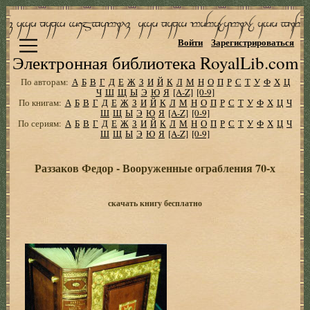
Войти
Зарегистрироваться
Электронная библиотека RoyalLib.com
По авторам:
А
Б
В
Г
Д
Е
Ж
З
И
Й
К
Л
М
Н
О
П
Р
С
Т
У
Ф
Х
Ц
Ч
Ш
Щ
Ы
Э
Ю
Я
[A-Z]
[0-9]
По книгам:
А
Б
В
Г
Д
Е
Ж
З
И
Й
К
Л
М
Н
О
П
Р
С
Т
У
Ф
Х
Ц
Ч
Ш
Щ
Ы
Э
Ю
Я
[A-Z]
[0-9]
По сериям:
А
Б
В
Г
Д
Е
Ж
З
И
Й
К
Л
М
Н
О
П
Р
С
Т
У
Ф
Х
Ц
Ч
Ш
Щ
Ы
Э
Ю
Я
[A-Z]
[0-9]
Раззаков Федор - Вооруженные ограбления 70-х
скачать книгу бесплатно