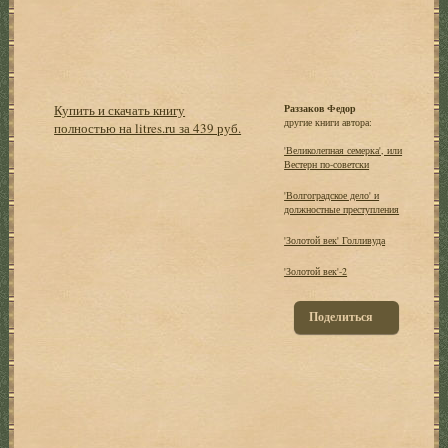
Купить и скачать книгу
Раззаков Федор
другие книги автора:
полностью на litres.ru за 439 руб.
'Великолепная семерка', или
Вестерн по-советски
'Волгоградское дело' и
должностные преступления
'Золотой век' Голливуда
'Золотой век'-2
Поделиться