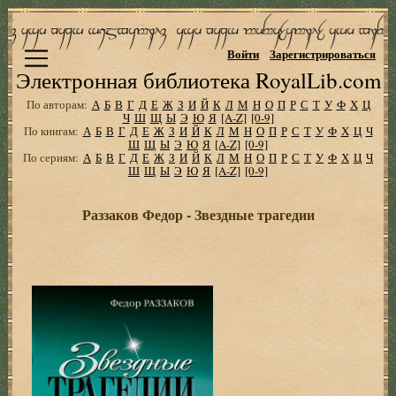
Войти
Зарегистрироваться
Электронная библиотека RoyalLib.com
По авторам:
А
Б
В
Г
Д
Е
Ж
З
И
Й
К
Л
М
Н
О
П
Р
С
Т
У
Ф
Х
Ц
Ч
Ш
Щ
Ы
Э
Ю
Я
[A-Z]
[0-9]
По книгам:
А
Б
В
Г
Д
Е
Ж
З
И
Й
К
Л
М
Н
О
П
Р
С
Т
У
Ф
Х
Ц
Ч
Ш
Щ
Ы
Э
Ю
Я
[A-Z]
[0-9]
По сериям:
А
Б
В
Г
Д
Е
Ж
З
И
Й
К
Л
М
Н
О
П
Р
С
Т
У
Ф
Х
Ц
Ч
Ш
Щ
Ы
Э
Ю
Я
[A-Z]
[0-9]
Раззаков Федор - Звездные трагедии