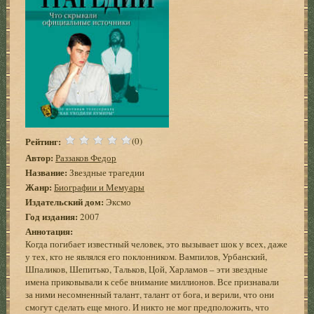
Рейтинг:
(0)
Автор:
Раззаков Федор
Название:
Звездные трагедии
Жанр:
Биографии и Мемуары
Издательский дом:
Эксмо
Год издания:
2007
Аннотация:
Когда погибает известный человек, это вызывает шок у всех, даже
у тех, кто не являлся его поклонником. Вампилов, Урбанский,
Шпаликов, Шепитько, Тальков, Цой, Харламов – эти звездные
имена приковывали к себе внимание миллионов. Все признавали
за ними несомненный талант, талант от бога, и верили, что они
смогут сделать еще много. И никто не мог предположить, что