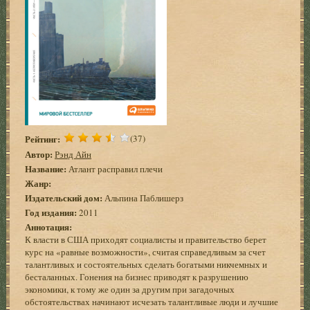
Рейтинг:
(37)
Автор:
Рэнд Айн
Название:
Атлант расправил плечи
Жанр:
Издательский дом:
Альпина Паблишерз
Год издания:
2011
Аннотация:
К власти в США приходят социалисты и правительство берет
курс на «равные возможности», считая справедливым за счет
талантливых и состоятельных сделать богатыми никчемных и
бесталанных. Гонения на бизнес приводят к разрушению
экономики, к тому же один за другим при загадочных
обстоятельствах начинают исчезать талантливые люди и лучшие