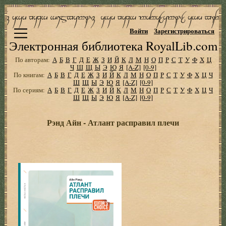
Войти
Зарегистрироваться
Электронная библиотека RoyalLib.com
По авторам:
А
Б
В
Г
Д
Е
Ж
З
И
Й
К
Л
М
Н
О
П
Р
С
Т
У
Ф
Х
Ц
Ч
Ш
Щ
Ы
Э
Ю
Я
[A-Z]
[0-9]
По книгам:
А
Б
В
Г
Д
Е
Ж
З
И
Й
К
Л
М
Н
О
П
Р
С
Т
У
Ф
Х
Ц
Ч
Ш
Щ
Ы
Э
Ю
Я
[A-Z]
[0-9]
По сериям:
А
Б
В
Г
Д
Е
Ж
З
И
Й
К
Л
М
Н
О
П
Р
С
Т
У
Ф
Х
Ц
Ч
Ш
Щ
Ы
Э
Ю
Я
[A-Z]
[0-9]
Рэнд Айн - Атлант расправил плечи