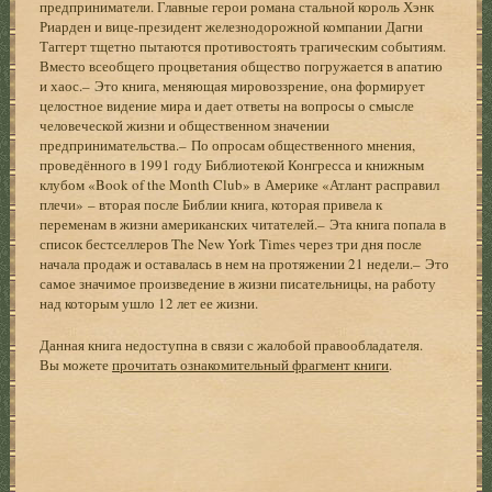
предприниматели. Главные герои романа стальной король Хэнк
Риарден и вице-президент железнодорожной компании Дагни
Таггерт тщетно пытаются противостоять трагическим событиям.
Вместо всеобщего процветания общество погружается в апатию
и хаос.– Это книга, меняющая мировоззрение, она формирует
целостное видение мира и дает ответы на вопросы о смысле
человеческой жизни и общественном значении
предпринимательства.– По опросам общественного мнения,
проведённого в 1991 году Библиотекой Конгресса и книжным
клубом «Book of the Month Club» в Америке «Атлант расправил
плечи» – вторая после Библии книга, которая привела к
переменам в жизни американских читателей.– Эта книга попала в
список бестселлеров The New York Times через три дня после
начала продаж и оставалась в нем на протяжении 21 недели.– Это
самое значимое произведение в жизни писательницы, на работу
над которым ушло 12 лет ее жизни.
Данная книга недоступна в связи с жалобой правообладателя.
Вы можете
прочитать ознакомительный фрагмент книги
.