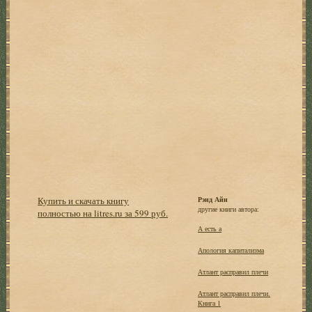
Купить и скачать книгу
Рэнд Айн
другие книги автора:
полностью на litres.ru за 599 руб.
А есть а
Апология капитализма
Атлант расправил плечи
Атлант расправил плечи.
Книга 1