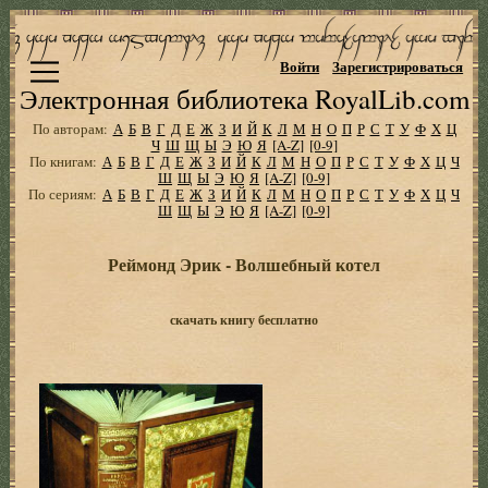
Войти
Зарегистрироваться
Электронная библиотека RoyalLib.com
По авторам:
А
Б
В
Г
Д
Е
Ж
З
И
Й
К
Л
М
Н
О
П
Р
С
Т
У
Ф
Х
Ц
Ч
Ш
Щ
Ы
Э
Ю
Я
[A-Z]
[0-9]
По книгам:
А
Б
В
Г
Д
Е
Ж
З
И
Й
К
Л
М
Н
О
П
Р
С
Т
У
Ф
Х
Ц
Ч
Ш
Щ
Ы
Э
Ю
Я
[A-Z]
[0-9]
По сериям:
А
Б
В
Г
Д
Е
Ж
З
И
Й
К
Л
М
Н
О
П
Р
С
Т
У
Ф
Х
Ц
Ч
Ш
Щ
Ы
Э
Ю
Я
[A-Z]
[0-9]
Реймонд Эрик - Волшебный котел
скачать книгу бесплатно