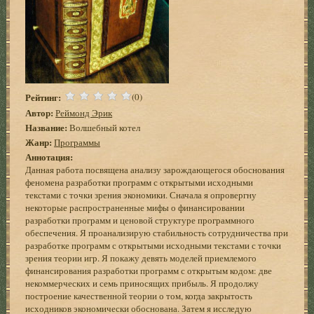
Рейтинг:
(0)
Автор:
Реймонд Эрик
Название:
Волшебный котел
Жанр:
Программы
Аннотация:
Данная работа посвящена анализу зарождающегося обоснования
феномена разработки программ с открытыми исходными
текстами с точки зрения экономики. Сначала я опровергну
некоторые распространенные мифы о финансировании
разработки программ и ценовой структуре программного
обеспечения. Я проанализирую стабильность сотрудничества при
разработке программ с открытыми исходными текстами с точки
зрения теории игр. Я покажу девять моделей приемлемого
финансирования разработки программ с открытым кодом: две
некоммерческих и семь приносящих прибыль. Я продолжу
построение качественной теории о том, когда закрытость
исходников экономически обоснована. Затем я исследую