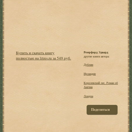
Купить и скачать книгу
Резерфорд Эдвард
другие книги автора:
полностью на litres.ru за 549 руб.
Дублин
Ирландия
Королевский лес. Роман об
Англии
Лондон
Поделиться