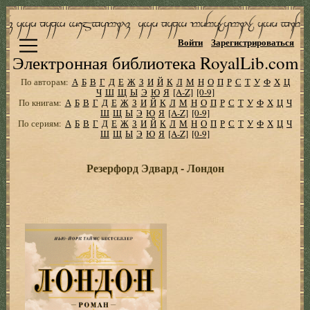
Войти
Зарегистрироваться
Электронная библиотека RoyalLib.com
По авторам:
А
Б
В
Г
Д
Е
Ж
З
И
Й
К
Л
М
Н
О
П
Р
С
Т
У
Ф
Х
Ц
Ч
Ш
Щ
Ы
Э
Ю
Я
[A-Z]
[0-9]
По книгам:
А
Б
В
Г
Д
Е
Ж
З
И
Й
К
Л
М
Н
О
П
Р
С
Т
У
Ф
Х
Ц
Ч
Ш
Щ
Ы
Э
Ю
Я
[A-Z]
[0-9]
По сериям:
А
Б
В
Г
Д
Е
Ж
З
И
Й
К
Л
М
Н
О
П
Р
С
Т
У
Ф
Х
Ц
Ч
Ш
Щ
Ы
Э
Ю
Я
[A-Z]
[0-9]
Резерфорд Эдвард - Лондон