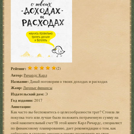
Рейтинг:
(2)
Автор:
Ричардс Карл
Название:
Давай поговорим о твоих доходах и расходах
Жанр:
Личные финансы
Издательский дом:
Э
Год издания:
2017
Аннотация:
Как часто вы беспокоитесь о целесообразности трат? Стоила ли
покупка того или лучше было положить потраченную сумму на
свой накопительный счет?В этой книге Карл Ричардс, специалист
по финансовому планированию, дает рекомендации о том, как
отбросить в сторону эмоции и трезво посмотреть на свои