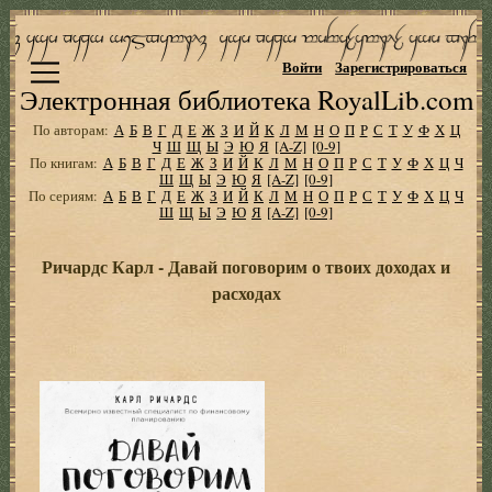
Войти
Зарегистрироваться
Электронная библиотека RoyalLib.com
По авторам:
А
Б
В
Г
Д
Е
Ж
З
И
Й
К
Л
М
Н
О
П
Р
С
Т
У
Ф
Х
Ц
Ч
Ш
Щ
Ы
Э
Ю
Я
[A-Z]
[0-9]
По книгам:
А
Б
В
Г
Д
Е
Ж
З
И
Й
К
Л
М
Н
О
П
Р
С
Т
У
Ф
Х
Ц
Ч
Ш
Щ
Ы
Э
Ю
Я
[A-Z]
[0-9]
По сериям:
А
Б
В
Г
Д
Е
Ж
З
И
Й
К
Л
М
Н
О
П
Р
С
Т
У
Ф
Х
Ц
Ч
Ш
Щ
Ы
Э
Ю
Я
[A-Z]
[0-9]
Ричардс Карл - Давай поговорим о твоих доходах и
расходах