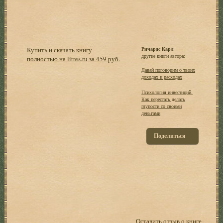
Купить и скачать книгу
Ричардс Карл
другие книги автора:
полностью на litres.ru за 459 руб.
Давай поговорим о твоих
доходах и расходах
Психология инвестиций.
Как перестать делать
глупости со своими
деньгами
Поделиться
Оставить отзыв о книге