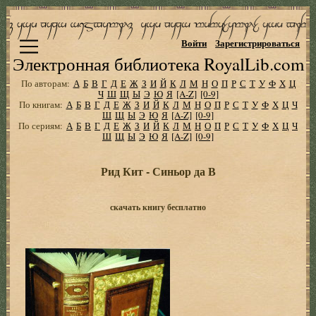
Войти
Зарегистрироваться
Электронная библиотека RoyalLib.com
По авторам:
А
Б
В
Г
Д
Е
Ж
З
И
Й
К
Л
М
Н
О
П
Р
С
Т
У
Ф
Х
Ц
Ч
Ш
Щ
Ы
Э
Ю
Я
[A-Z]
[0-9]
По книгам:
А
Б
В
Г
Д
Е
Ж
З
И
Й
К
Л
М
Н
О
П
Р
С
Т
У
Ф
Х
Ц
Ч
Ш
Щ
Ы
Э
Ю
Я
[A-Z]
[0-9]
По сериям:
А
Б
В
Г
Д
Е
Ж
З
И
Й
К
Л
М
Н
О
П
Р
С
Т
У
Ф
Х
Ц
Ч
Ш
Щ
Ы
Э
Ю
Я
[A-Z]
[0-9]
Рид Кит - Синьор да В
скачать книгу бесплатно