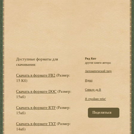
Доступные форматы для
Рид Кит
другие книги автора:
скачивания:
Автоматический тигр
Скачать в формате FB2
(Размер:
15 Кб)
Идеал
Синьор да В
Скачать в формате DOC
(Размер:
15кб)
Я стройнее тебя!
Скачать в формате RTF
(Размер:
Поделиться
15кб)
Скачать в формате TXT
(Размер:
14кб)