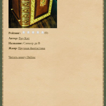
Рейтинг:
(0)
Автор:
Рид Кит
Название:
Синьор да В
Жанр:
Научная фантастика
Читать книгу Online