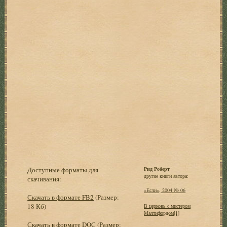
Доступные форматы для
Рид Роберт
другие книги автора:
скачивания:
«Если», 2004 № 06
Скачать в формате FB2
(Размер:
18 Кб)
В церковь с мистером
Малтифордом[1]
Скачать в формате DOC
(Размер: