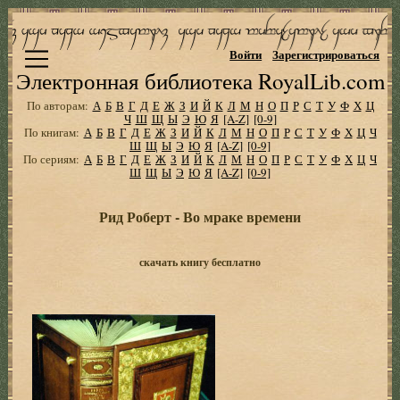
Войти
Зарегистрироваться
Электронная библиотека RoyalLib.com
По авторам:
А
Б
В
Г
Д
Е
Ж
З
И
Й
К
Л
М
Н
О
П
Р
С
Т
У
Ф
Х
Ц
Ч
Ш
Щ
Ы
Э
Ю
Я
[A-Z]
[0-9]
По книгам:
А
Б
В
Г
Д
Е
Ж
З
И
Й
К
Л
М
Н
О
П
Р
С
Т
У
Ф
Х
Ц
Ч
Ш
Щ
Ы
Э
Ю
Я
[A-Z]
[0-9]
По сериям:
А
Б
В
Г
Д
Е
Ж
З
И
Й
К
Л
М
Н
О
П
Р
С
Т
У
Ф
Х
Ц
Ч
Ш
Щ
Ы
Э
Ю
Я
[A-Z]
[0-9]
Рид Роберт - Во мраке времени
скачать книгу бесплатно