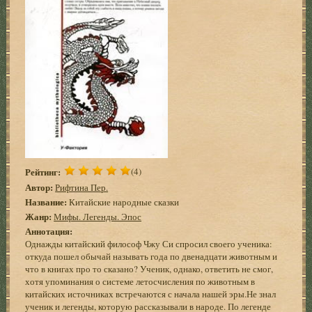
Рейтинг:
(4)
Автор:
Рифтина Пер.
Название:
Китайские народные сказки
Жанр:
Мифы. Легенды. Эпос
Аннотация:
Однажды китайский философ Чжу Си спросил своего ученика:
откуда пошел обычай называть года по двенадцати животным и
что в книгах про то сказано? Ученик, однако, ответить не смог,
хотя упоминания о системе летосчисления по животным в
китайских источниках встречаются с начала нашей эры.Не знал
ученик и легенды, которую рассказывали в народе. По легенде