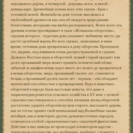
персикового дерева, в четвертой - девушка-лотос, в пятой -
девица-карп. Древнейшая основа всех этих сказок - брак с
тотемной женой. Женитьба на деве-тотеме мыслилась в
глубочайшей древности как способ овладеть природными
богатствами, которыми она якобы распоряжалась. Яснее всего эта
древняя основа проглядывает в сказе «Жэньшэнь-оборотень»,
героиня которого - чудесная дева указывает любимому место, где
растет целебный корень.Во всех сказках, записанных в наше
время, тотемная дева превратилась в деву-оборотня. Произошло
это, видимо, под влиянием очень распространенной в странах
Дальнего Востока веры в оборотней: всякий старый предмет или
долго проживший зверь может принять человеческий облик:
забытый за шкафом веник через много лет может-де превратиться
в веник-оборотень, зверь, проживший тысячу лет, становится
белым, а проживший десять тысяч лет - черным, - оба обладают
магической способностью к превращениям. Вера в животных-
оборотней в народе была настолько живуча, что даже в
энциклопедии ремесел и сельского хозяйства в XV веке с полной
серьезностью говорилось о способах изгнания лисиц-оборотней:
достаточно ударить оборотня куском старого, высохшего дерева,
как он тотчас примет свой изначальный вид.Волшебные сказки
китайцев, как и некоторых других дальневосточных народов,
отличаются особой «приземленностью» сказочной фантастики.
Действие в них никогда не происходит в некотором царстве -
тридесятом государстве, все необычное, наоборот, случается, с