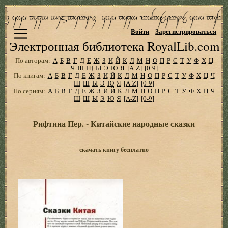
Войти
Зарегистрироваться
Электронная библиотека RoyalLib.com
По авторам:
А
Б
В
Г
Д
Е
Ж
З
И
Й
К
Л
М
Н
О
П
Р
С
Т
У
Ф
Х
Ц
Ч
Ш
Щ
Ы
Э
Ю
Я
[A-Z]
[0-9]
По книгам:
А
Б
В
Г
Д
Е
Ж
З
И
Й
К
Л
М
Н
О
П
Р
С
Т
У
Ф
Х
Ц
Ч
Ш
Щ
Ы
Э
Ю
Я
[A-Z]
[0-9]
По сериям:
А
Б
В
Г
Д
Е
Ж
З
И
Й
К
Л
М
Н
О
П
Р
С
Т
У
Ф
Х
Ц
Ч
Ш
Щ
Ы
Э
Ю
Я
[A-Z]
[0-9]
Рифтина Пер. - Китайские народные сказки
скачать книгу бесплатно