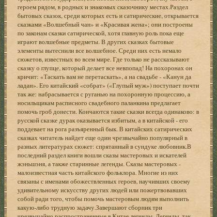
героем рядом, в родных и знакомых сказочнику местах.Раздел
бытовых сказок, среди которых есть и сатирические, открывается
сказками «Волшебный чан» и «Красивая жена»; они построены
по законам сказки сатирической, хотя главную роль пока еще
играют волшебные предметы. В других сказках бытовые
элементы вытеснили все волшебное. Среди них есть немало
сюжетов, известных во всем мире. Где только не рассказывают
сказку о глупце, который делает все невпопад! На похоронах он
кричит: «Таскать вам не перетаскать», а на свадьбе - «Канун да
ладан». Его китайский «собрат» («Глупый муж») поступает почти
так же: набрасывается с руганью на похоронную процессию, а
носильщикам расписного свадебного паланкина предлагает
помочь гроб донести. Кончаются такие сказки всегда одинаково: в
русской сказке дурак оказывается избитым, а в китайской - его
поддевает на рога разъяренный бык. В китайских сатирических
сказках читатель найдет еще один чрезвычайно популярный в
разных литературах сюжет: спрятанный в сундуке любовник.В
последний раздел книги вошли сказы мастеровых и искателей
жэньшэня, а также старинные легенды. Сказы мастеровых -
малоизвестная часть китайского фольклора. Многие из них
связаны с именами обожествленных героев, научивших своему
удивительному искусству других людей или пожертвовавших
собой ради того, чтобы помочь мастеровым людям выполнить
какую-либо трудную задачу.Завершают сборник три
чрезвычайно распространенные в Китае легенды. Легенды, так