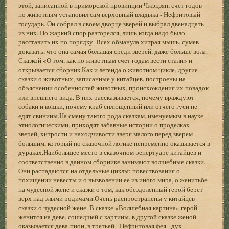
этой, записанной в приморской провинции Чжэцзян, счет годов
по животным установил сам верховный владыка - Нефритовый
государь. Он собрал в своем дворце зверей и выбрал двенадцать
из них. Но жаркий спор разгорелся, лишь когда надо было
расставить их по порядку. Всех обманула хитрая мышь, сумев
доказать, что она самая большая среди зверей, даже больше вола.
Сказкой «О том, как по животным счет годам вести стали» и
открывается сборник.Как и легенда о животном цикле, другие
сказки о животных, записанные у китайцев, построены на
объяснении особенностей животных, происхождения их повадок
или внешнего вида. В них рассказывается, почему враждуют
собаки и кошки, почему краб сплющенный или отчего гуси не
едят свинины.На смену такого рода сказкам, именуемым в науке
этиологическими, приходят забавные истории о проделках
зверей, хитрости и находчивости зверя малого перед зверем
большим, который по сказочной логике непременно оказывается в
дураках.Наибольшее место в сказочном репертуаре китайцев и
соответственно в данном сборнике занимают волшебные сказки.
Они распадаются на отдельные циклы: повествования о
похищении невесты и о вызволении ее из иного мира, о женитьбе
на чудесной жене и сказки о том, как обездоленный герой берет
верх над злыми родичами.Очень распространены у китайцев
сказки о чудесной жене. В сказке «Волшебная картина» герой
женится на деве, сошедшей с картины, в другой сказке женой
оказывается дева-пион, в третьей - Нефритовая фея - дух