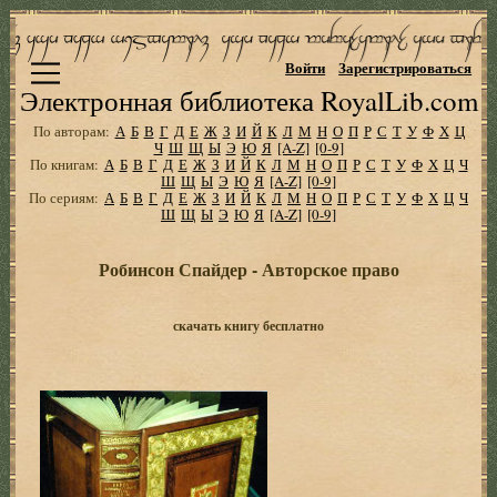
Войти
Зарегистрироваться
Электронная библиотека RoyalLib.com
По авторам:
А
Б
В
Г
Д
Е
Ж
З
И
Й
К
Л
М
Н
О
П
Р
С
Т
У
Ф
Х
Ц
Ч
Ш
Щ
Ы
Э
Ю
Я
[A-Z]
[0-9]
По книгам:
А
Б
В
Г
Д
Е
Ж
З
И
Й
К
Л
М
Н
О
П
Р
С
Т
У
Ф
Х
Ц
Ч
Ш
Щ
Ы
Э
Ю
Я
[A-Z]
[0-9]
По сериям:
А
Б
В
Г
Д
Е
Ж
З
И
Й
К
Л
М
Н
О
П
Р
С
Т
У
Ф
Х
Ц
Ч
Ш
Щ
Ы
Э
Ю
Я
[A-Z]
[0-9]
Робинсон Спайдер - Авторское право
скачать книгу бесплатно