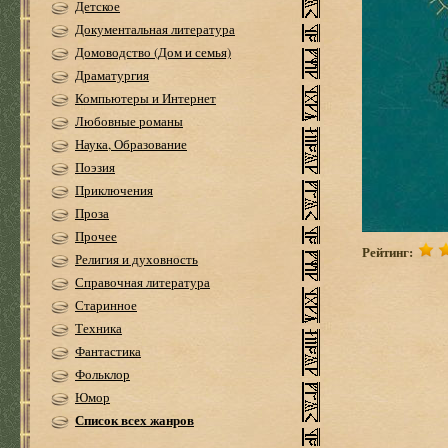
Детское
Документальная литература
Домоводство (Дом и семья)
Драматургия
Компьютеры и Интернет
Любовные романы
Наука, Образование
Поэзия
Приключения
Проза
Прочее
Рейтинг:
Религия и духовность
Справочная литература
Старинное
Техника
Фантастика
Фольклор
Юмор
Список всех жанров