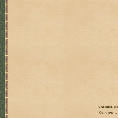
√
Арсений
, 20
Книга очень 