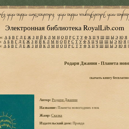
Электронная библиотека RoyalLib.com
м:
А
Б
В
Г
Д
Е
Ж
З
И
Й
К
Л
М
Н
О
П
Р
С
Т
У
Ф
Х
Ц
Ч
Ш
Щ
Ы
Э
Ю
Я
м:
А
Б
В
Г
Д
Е
Ж
З
И
Й
К
Л
М
Н
О
П
Р
С
Т
У
Ф
Х
Ц
Ч
Ш
Щ
Ы
Э
Ю
Я
м:
А
Б
В
Г
Д
Е
Ж
З
И
Й
К
Л
М
Н
О
П
Р
С
Т
У
Ф
Х
Ц
Ч
Ш
Щ
Ы
Э
Ю
Я
Родари Джанни - Планета ново
скачать книгу бесплатно
Автор:
Родари Джанни
Название:
Планета новогодних елок
Жанр:
Сказка
Издательский дом:
Правда