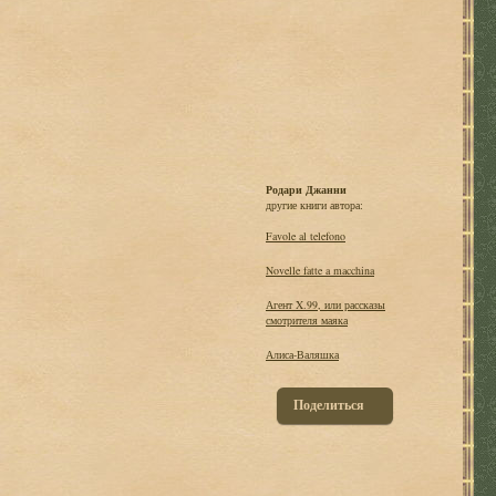
Родари Джанни
другие книги автора:
Favole al telefono
Novelle fatte a macchina
Агент X.99, или рассказы
смотрителя маяка
Алиса-Валяшка
Поделиться