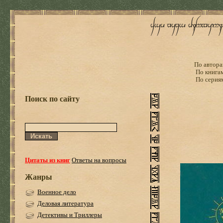
По автора
По книга
По серия
Поиск по сайту
Цитаты из книг
Ответы на вопросы
Жанры
Военное дело
Деловая литература
Детективы и Триллеры