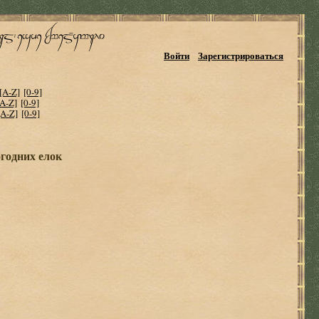
Войти
Зарегистрироваться
[A-Z]
[0-9]
[A-Z]
[0-9]
[A-Z]
[0-9]
годних елок