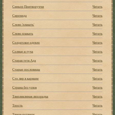
Синьор Притворуччи
Читать
Сиренида
Читать
Слово 'плакать'
Читать
Слово плакать
Читать
Солдатское одеяло
Читать
Солнце и туча
Читать
Старая тетя Ада
Читать
Старые пословицы
Читать
Сто лир в кармане
Читать
Страна без углов
Читать
Тлипликлиная лихорадка
Читать
Трость
Читать
Тянем-потянем
Читать