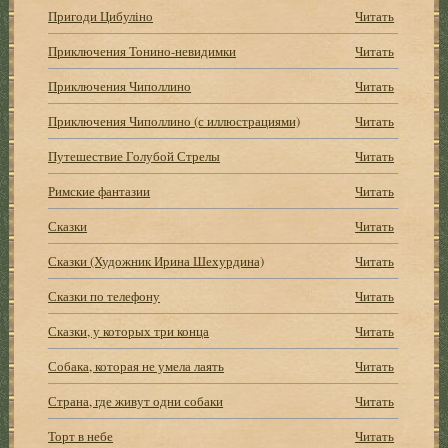
Пригоди Цибуліно
Читать
Приключения Тонино-невидимки
Читать
Приключения Чиполлино
Читать
Приключения Чиполлино (с иллюстрациями)
Читать
Путешествие Голубой Стрелы
Читать
Римские фантазии
Читать
Сказки
Читать
Сказки (Художник Ирина Шехурдина)
Читать
Сказки по телефону
Читать
Сказки, у которых три конца
Читать
Собака, которая не умела лаять
Читать
Страна, где живут одни собаки
Читать
Торт в небе
Читать