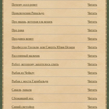
Почему осел ревет
Читать
Приключения Ринальдо
Читать
Про мышь, которая ела кошек
Читать
Про рака
Читать
Продавец комет
Читать
Профессор Грозали, или Смерть Юлия Цезаря
Читать
Рассеянный мальчик
Читать
Робот, которому захотелось спать
Читать
Рыбак из Чефалу
Читать
Рыбак с моста Гарибальди
Читать
Сакала, пакала
Читать
Сбежавший нос
Читать
Синий светофор
Читать