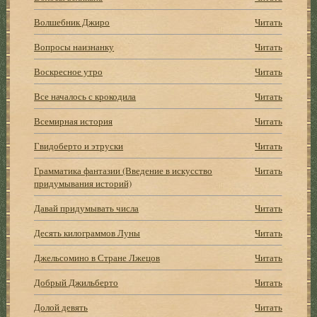
Волшебник Джиро
Читать
Вопросы наизнанку
Читать
Воскресное утро
Читать
Все началось с крокодила
Читать
Всемирная история
Читать
Гвидоберто и этруски
Читать
Грамматика фантазии (Введение в искусство
Читать
придумывания историй)
Давай придумывать числа
Читать
Десять килограммов Луны
Читать
Джельсомино в Стране Лжецов
Читать
Добрый Джильберто
Читать
Долой девять
Читать