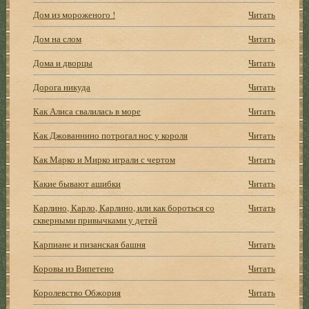
Дом из мороженого !
Читать
Дом на слом
Читать
Дома и дворцы
Читать
Дорога никуда
Читать
Как Алиса свалилась в море
Читать
Как Джованнино потрогал нос у короля
Читать
Как Марко и Мирко играли с чертом
Читать
Какие бывают ашибки
Читать
Карлино, Карло, Карлино, или как бороться со
Читать
скверными привычками у детей
Карпиане и пизанская башня
Читать
Коровы из Випетено
Читать
Королевство Обжория
Читать