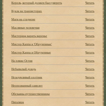
Король, который должен был умереть
Читать
Кукла на транзисторах
Читать
Маги на стадионе
Читать
Масляные человечки
Читать
Мастерица варить варенье
Читать
Мистер Каппа и 'Обрученные'
Читать
Мистер Каппа и Обрученные
Читать
На пляже Остия
Читать
Небывалый дождь
Читать
Незадачливый охотник
Читать
Неопознанный самолет
Читать
Обезьяны-путешественницы
Читать
Пигалица
Читать