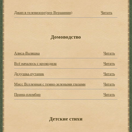
Джип в телевизоре(пер Вершинин)
Читать
Домоводство
Алиса-Валяшка
Читать
Всё началось с крокодила
Читать
Дедушка-путаник
Читать
Мисс Вселенная с темно-зелеными глазами
Читать
Принц-пломбир
Читать
Детские стихи