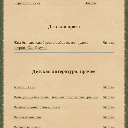
Страна Каникул
Читать
Детская проза
Жил-был дважды барон Ламберто, или чудеса
Читать
острова Сан-Джулио
Детская литература: прочее
Болезнь Тино
Читать
Венецию надо спасать, или Как просто стать рыбой
Читать
Во власти консервных банок
Читать
Война колоколов
Читать
Волосы великана
Читать