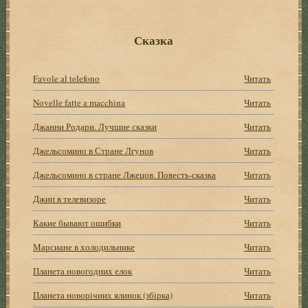
Сказка
Favole al telefono
Читать
Novelle fatte a macchina
Читать
Джанни Родари. Лучшие сказки
Читать
Джельсомино в Стране Лгунов
Читать
Джельсомино в стране Лжецов. Повесть-сказка
Читать
Джип в телевизоре
Читать
Какие бывают ошибки
Читать
Марсиане в холодильнике
Читать
Планета новогодних елок
Читать
Планета новорічних ялинок (збірка)
Читать