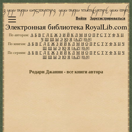
Войти
Зарегистрироваться
Электронная библиотека RoyalLib.com
По авторам:
А
Б
В
Г
Д
Е
Ж
З
И
Й
К
Л
М
Н
О
П
Р
С
Т
У
Ф
Х
Ц
Ч
Ш
Щ
Ы
Э
Ю
Я
[A-Z]
[0-9]
По книгам:
А
Б
В
Г
Д
Е
Ж
З
И
Й
К
Л
М
Н
О
П
Р
С
Т
У
Ф
Х
Ц
Ч
Ш
Щ
Ы
Э
Ю
Я
[A-Z]
[0-9]
По сериям:
А
Б
В
Г
Д
Е
Ж
З
И
Й
К
Л
М
Н
О
П
Р
С
Т
У
Ф
Х
Ц
Ч
Ш
Щ
Ы
Э
Ю
Я
[A-Z]
[0-9]
Родари Джанни - все книги автора