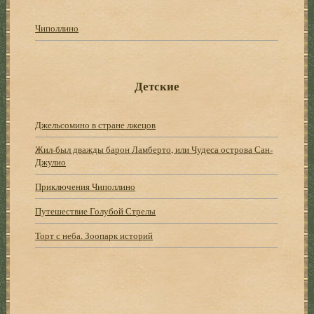
Чиполлино
Детские
Джельсомино в стране лжецов
Жил-был дважды барон Ламберто, или Чудеса острова Сан-
Джулио
Приключения Чиполлино
Путешествие Голубой Стрелы
Торт с неба. Зоопарк историй