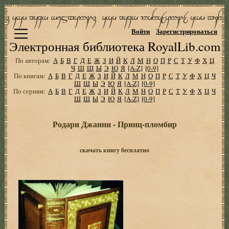
Войти
Зарегистрироваться
Электронная библиотека RoyalLib.com
По авторам:
А
Б
В
Г
Д
Е
Ж
З
И
Й
К
Л
М
Н
О
П
Р
С
Т
У
Ф
Х
Ц
Ч
Ш
Щ
Ы
Э
Ю
Я
[A-Z]
[0-9]
По книгам:
А
Б
В
Г
Д
Е
Ж
З
И
Й
К
Л
М
Н
О
П
Р
С
Т
У
Ф
Х
Ц
Ч
Ш
Щ
Ы
Э
Ю
Я
[A-Z]
[0-9]
По сериям:
А
Б
В
Г
Д
Е
Ж
З
И
Й
К
Л
М
Н
О
П
Р
С
Т
У
Ф
Х
Ц
Ч
Ш
Щ
Ы
Э
Ю
Я
[A-Z]
[0-9]
Родари Джанни - Принц-пломбир
скачать книгу бесплатно