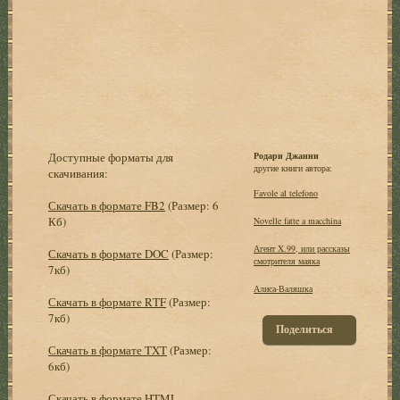
Доступные форматы для
Родари Джанни
другие книги автора:
скачивания:
Favole al telefono
Скачать в формате FB2
(Размер: 6
Кб)
Novelle fatte a macchina
Агент X.99, или рассказы
Скачать в формате DOC
(Размер:
смотрителя маяка
7кб)
Алиса-Валяшка
Скачать в формате RTF
(Размер:
7кб)
Поделиться
Скачать в формате TXT
(Размер:
6кб)
Скачать в формате HTML