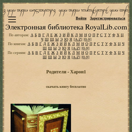
Войти
Зарегистрироваться
Электронная библиотека RoyalLib.com
По авторам:
А
Б
В
Г
Д
Е
Ж
З
И
Й
К
Л
М
Н
О
П
Р
С
Т
У
Ф
Х
Ц
Ч
Ш
Щ
Ы
Э
Ю
Я
[A-Z]
[0-9]
По книгам:
А
Б
В
Г
Д
Е
Ж
З
И
Й
К
Л
М
Н
О
П
Р
С
Т
У
Ф
Х
Ц
Ч
Ш
Щ
Ы
Э
Ю
Я
[A-Z]
[0-9]
По сериям:
А
Б
В
Г
Д
Е
Ж
З
И
Й
К
Л
М
Н
О
П
Р
С
Т
У
Ф
Х
Ц
Ч
Ш
Щ
Ы
Э
Ю
Я
[A-Z]
[0-9]
Родители - Харон1
скачать книгу бесплатно