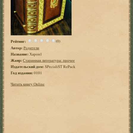
Рейтинг:
(0)
Автор:
Родители
Название:
Харон1
Жанр:
Старинная литература: прочее
Издательский дом:
SPecialiST RePack
Год издания:
0101
Читать книгу Online