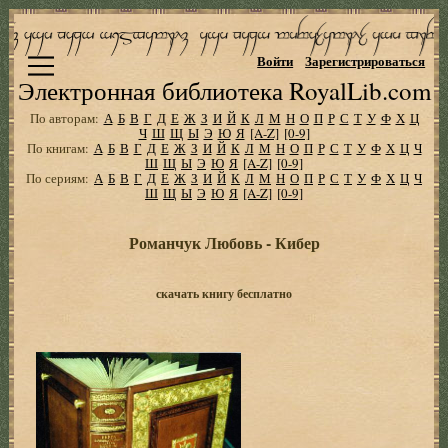
Войти
Зарегистрироваться
Электронная библиотека RoyalLib.com
По авторам:
А
Б
В
Г
Д
Е
Ж
З
И
Й
К
Л
М
Н
О
П
Р
С
Т
У
Ф
Х
Ц
Ч
Ш
Щ
Ы
Э
Ю
Я
[A-Z]
[0-9]
По книгам:
А
Б
В
Г
Д
Е
Ж
З
И
Й
К
Л
М
Н
О
П
Р
С
Т
У
Ф
Х
Ц
Ч
Ш
Щ
Ы
Э
Ю
Я
[A-Z]
[0-9]
По сериям:
А
Б
В
Г
Д
Е
Ж
З
И
Й
К
Л
М
Н
О
П
Р
С
Т
У
Ф
Х
Ц
Ч
Ш
Щ
Ы
Э
Ю
Я
[A-Z]
[0-9]
Романчук Любовь - Кибер
скачать книгу бесплатно