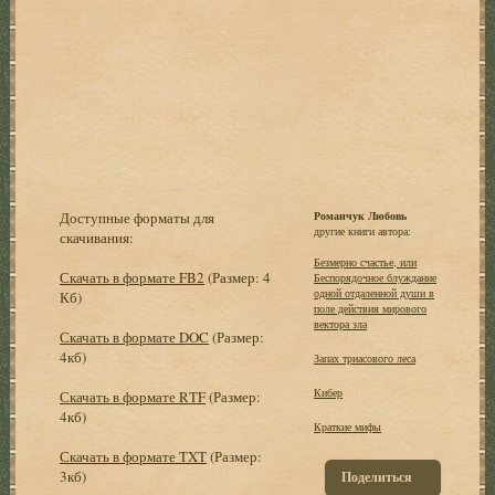
Доступные форматы для
Романчук Любовь
другие книги автора:
скачивания:
Безмерно счастье, или
Скачать в формате FB2
(Размер: 4
Беспорядочное блуждание
одной отдаленной души в
Кб)
поле действия мирового
вектора зла
Скачать в формате DOC
(Размер:
4кб)
Запах триасового леса
Кибер
Скачать в формате RTF
(Размер:
4кб)
Краткие мифы
Скачать в формате TXT
(Размер:
3кб)
Поделиться