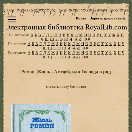
Войти
Зарегистрироваться
Электронная библиотека RoyalLib.com
По авторам:
А
Б
В
Г
Д
Е
Ж
З
И
Й
К
Л
М
Н
О
П
Р
С
Т
У
Ф
Х
Ц
Ч
Ш
Щ
Ы
Э
Ю
Я
[A-Z]
[0-9]
По книгам:
А
Б
В
Г
Д
Е
Ж
З
И
Й
К
Л
М
Н
О
П
Р
С
Т
У
Ф
Х
Ц
Ч
Ш
Щ
Ы
Э
Ю
Я
[A-Z]
[0-9]
По сериям:
А
Б
В
Г
Д
Е
Ж
З
И
Й
К
Л
М
Н
О
П
Р
С
Т
У
Ф
Х
Ц
Ч
Ш
Щ
Ы
Э
Ю
Я
[A-Z]
[0-9]
Ромэн. Жюль - Амедей, или Господа в ряд
скачать книгу бесплатно