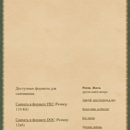
Доступные форматы для
Ромэн. Жюль
другие книги автора:
скачивания:
Амедей, или Господа в ряд
Скачать в формате FB2
(Размер:
110 Кб)
Белое вино ла Виллет
Бог плоти
Скачать в формате DOC
(Размер:
12кб)
Детская любовь