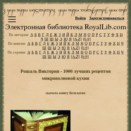
Войти
Зарегистрироваться
Электронная библиотека RoyalLib.com
По авторам:
А
Б
В
Г
Д
Е
Ж
З
И
Й
К
Л
М
Н
О
П
Р
С
Т
У
Ф
Х
Ц
Ч
Ш
Щ
Ы
Э
Ю
Я
[A-Z]
[0-9]
По книгам:
А
Б
В
Г
Д
Е
Ж
З
И
Й
К
Л
М
Н
О
П
Р
С
Т
У
Ф
Х
Ц
Ч
Ш
Щ
Ы
Э
Ю
Я
[A-Z]
[0-9]
По сериям:
А
Б
В
Г
Д
Е
Ж
З
И
Й
К
Л
М
Н
О
П
Р
С
Т
У
Ф
Х
Ц
Ч
Ш
Щ
Ы
Э
Ю
Я
[A-Z]
[0-9]
Рошаль Виктория - 1000 лучших рецептов
микроволновой кухни
скачать книгу бесплатно