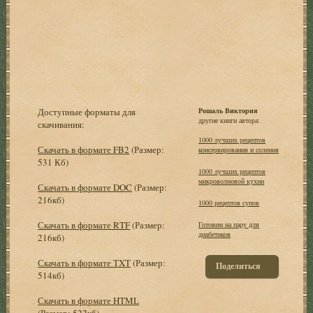
Доступные форматы для
Рошаль Виктория
другие книги автора:
скачивания:
1000 лучших рецептов
Скачать в формате FB2
(Размер:
консервирования и соления
531 Кб)
1000 лучших рецептов
микроволновой кухни
Скачать в формате DOC
(Размер:
216кб)
1000 рецептов супов
Скачать в формате RTF
(Размер:
Готовим на пару для
диабетиков
216кб)
Скачать в формате TXT
(Размер:
Поделиться
514кб)
Скачать в формате HTML
(Размер: 522кб)