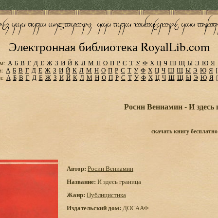
Электронная библиотека RoyalLib.com
м:
А
Б
В
Г
Д
Е
Ж
З
И
Й
К
Л
М
Н
О
П
Р
С
Т
У
Ф
Х
Ц
Ч
Ш
Щ
Ы
Э
Ю
Я
м:
А
Б
В
Г
Д
Е
Ж
З
И
Й
К
Л
М
Н
О
П
Р
С
Т
У
Ф
Х
Ц
Ч
Ш
Щ
Ы
Э
Ю
Я
м:
А
Б
В
Г
Д
Е
Ж
З
И
Й
К
Л
М
Н
О
П
Р
С
Т
У
Ф
Х
Ц
Ч
Ш
Щ
Ы
Э
Ю
Я
Росин Вениамин - И здесь
скачать книгу бесплатно
Автор:
Росин Вениамин
Название:
И здесь граница
Жанр:
Публицистика
Издательский дом:
ДОСААФ