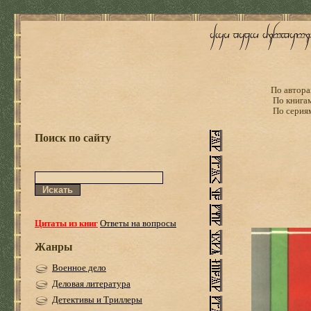
По автора
По книга
По серия
Поиск по сайту
Цитаты из книг
Ответы на вопросы
Жанры
Военное дело
Деловая литература
Детективы и Триллеры