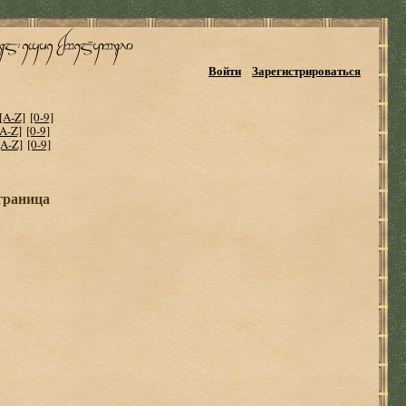
Войти
Зарегистрироваться
[A-Z]
[0-9]
[A-Z]
[0-9]
[A-Z]
[0-9]
 граница