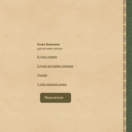
Росин Вениамин
другие книги автора:
И здесь граница
Служит на границе старшина
Трясина
У тебя появился щенок
Поделиться