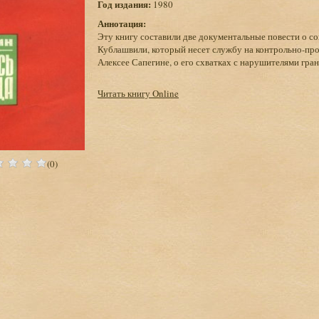
Год издания:
1980
Аннотация:
Эту книгу составили две документальные повести о с
Кублашвили, который несет службу на контрольно-про
Алексее Сапегине, о его схватках с нарушителями гра
Читать книгу Online
(0)