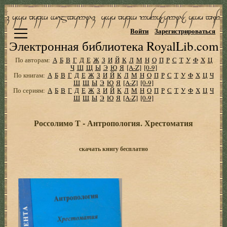
Войти
Зарегистрироваться
Электронная библиотека RoyalLib.com
По авторам:
А
Б
В
Г
Д
Е
Ж
З
И
Й
К
Л
М
Н
О
П
Р
С
Т
У
Ф
Х
Ц
Ч
Ш
Щ
Ы
Э
Ю
Я
[A-Z]
[0-9]
По книгам:
А
Б
В
Г
Д
Е
Ж
З
И
Й
К
Л
М
Н
О
П
Р
С
Т
У
Ф
Х
Ц
Ч
Ш
Щ
Ы
Э
Ю
Я
[A-Z]
[0-9]
По сериям:
А
Б
В
Г
Д
Е
Ж
З
И
Й
К
Л
М
Н
О
П
Р
С
Т
У
Ф
Х
Ц
Ч
Ш
Щ
Ы
Э
Ю
Я
[A-Z]
[0-9]
Россолимо Т - Антропология. Хрестоматия
скачать книгу бесплатно