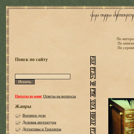
По автора
По книга
По серия
Поиск по сайту
Цитаты из книг
Ответы на вопросы
Жанры
Военное дело
Деловая литература
Детективы и Триллеры