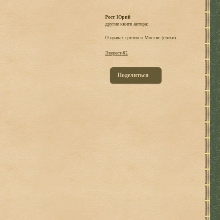
Рост Юрий
другие книги автора:
О нравах грузин в Москве (стихи)
Эверест-82
Поделиться