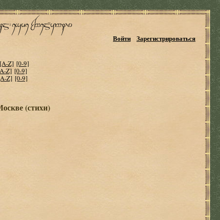
Войти
Зарегистрироваться
[A-Z]
[0-9]
[A-Z]
[0-9]
[A-Z]
[0-9]
Москве (стихи)