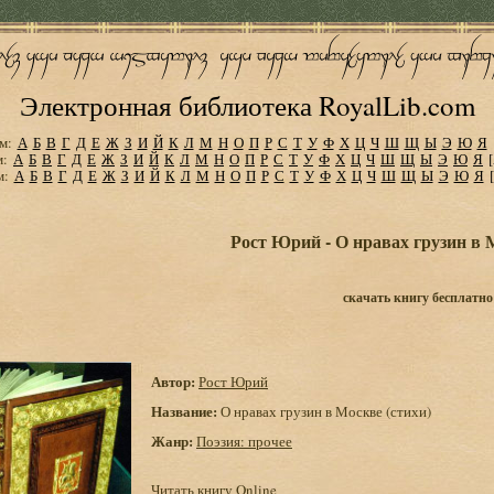
Электронная библиотека RoyalLib.com
м:
А
Б
В
Г
Д
Е
Ж
З
И
Й
К
Л
М
Н
О
П
Р
С
Т
У
Ф
Х
Ц
Ч
Ш
Щ
Ы
Э
Ю
Я
м:
А
Б
В
Г
Д
Е
Ж
З
И
Й
К
Л
М
Н
О
П
Р
С
Т
У
Ф
Х
Ц
Ч
Ш
Щ
Ы
Э
Ю
Я
м:
А
Б
В
Г
Д
Е
Ж
З
И
Й
К
Л
М
Н
О
П
Р
С
Т
У
Ф
Х
Ц
Ч
Ш
Щ
Ы
Э
Ю
Я
Рост Юрий - О нравах грузин в 
скачать книгу бесплатно
Автор:
Рост Юрий
Название:
О нравах грузин в Москве (стихи)
Жанр:
Поэзия: прочее
Читать книгу Online