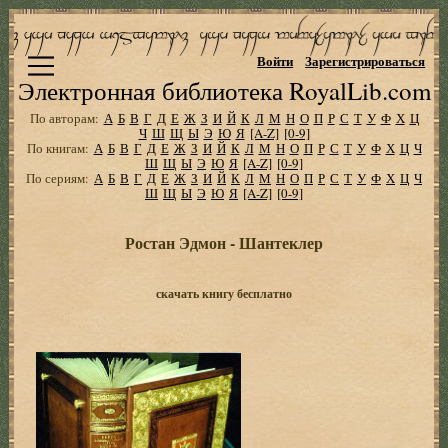
Войти
Зарегистрироваться
Электронная библиотека RoyalLib.com
По авторам:
А
Б
В
Г
Д
Е
Ж
З
И
Й
К
Л
М
Н
О
П
Р
С
Т
У
Ф
Х
Ц
Ч
Ш
Щ
Ы
Э
Ю
Я
[A-Z]
[0-9]
По книгам:
А
Б
В
Г
Д
Е
Ж
З
И
Й
К
Л
М
Н
О
П
Р
С
Т
У
Ф
Х
Ц
Ч
Ш
Щ
Ы
Э
Ю
Я
[A-Z]
[0-9]
По сериям:
А
Б
В
Г
Д
Е
Ж
З
И
Й
К
Л
М
Н
О
П
Р
С
Т
У
Ф
Х
Ц
Ч
Ш
Щ
Ы
Э
Ю
Я
[A-Z]
[0-9]
Ростан Эдмон - Шантеклер
скачать книгу бесплатно