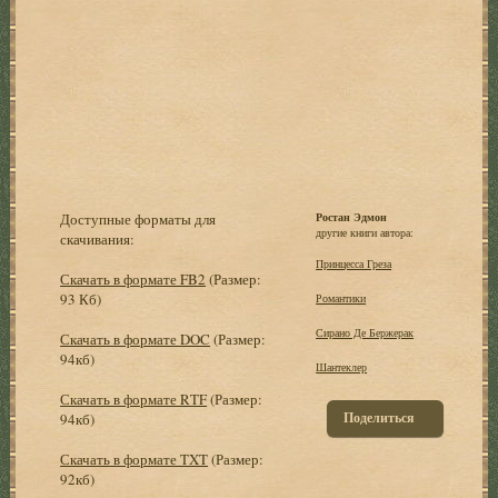
Доступные форматы для
Ростан Эдмон
другие книги автора:
скачивания:
Принцесса Греза
Скачать в формате FB2
(Размер:
93 Кб)
Романтики
Сирано Де Бержерак
Скачать в формате DOC
(Размер:
94кб)
Шантеклер
Скачать в формате RTF
(Размер:
Поделиться
94кб)
Скачать в формате TXT
(Размер:
92кб)