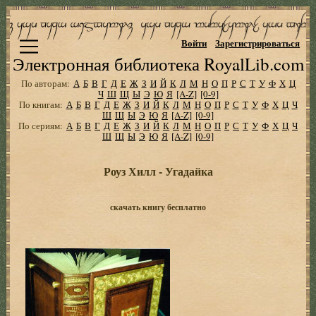
Войти
Зарегистрироваться
Электронная библиотека RoyalLib.com
По авторам:
А
Б
В
Г
Д
Е
Ж
З
И
Й
К
Л
М
Н
О
П
Р
С
Т
У
Ф
Х
Ц
Ч
Ш
Щ
Ы
Э
Ю
Я
[A-Z]
[0-9]
По книгам:
А
Б
В
Г
Д
Е
Ж
З
И
Й
К
Л
М
Н
О
П
Р
С
Т
У
Ф
Х
Ц
Ч
Ш
Щ
Ы
Э
Ю
Я
[A-Z]
[0-9]
По сериям:
А
Б
В
Г
Д
Е
Ж
З
И
Й
К
Л
М
Н
О
П
Р
С
Т
У
Ф
Х
Ц
Ч
Ш
Щ
Ы
Э
Ю
Я
[A-Z]
[0-9]
Роуз Хилл - Угадайка
скачать книгу бесплатно