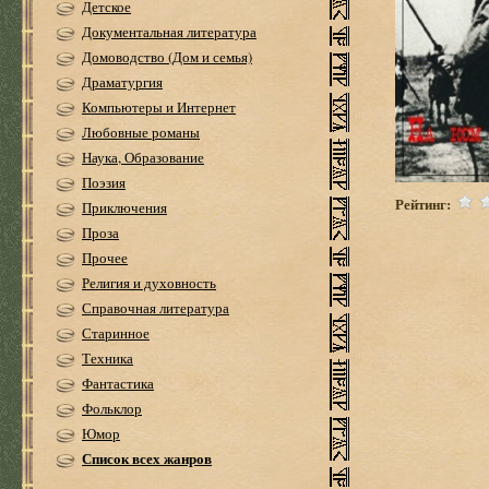
Детское
Документальная литература
Домоводство (Дом и семья)
Драматургия
Компьютеры и Интернет
Любовные романы
Наука, Образование
Поэзия
Рейтинг:
Приключения
Проза
Прочее
Религия и духовность
Справочная литература
Старинное
Техника
Фантастика
Фольклор
Юмор
Список всех жанров