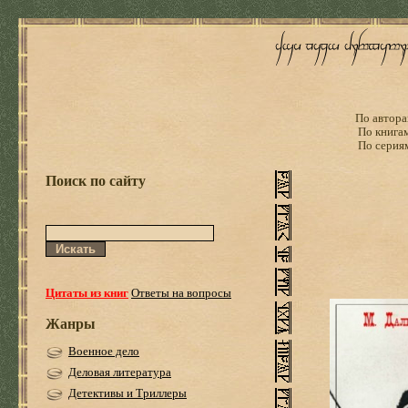
По автора
По книга
По серия
Поиск по сайту
Цитаты из книг
Ответы на вопросы
Жанры
Военное дело
Деловая литература
Детективы и Триллеры