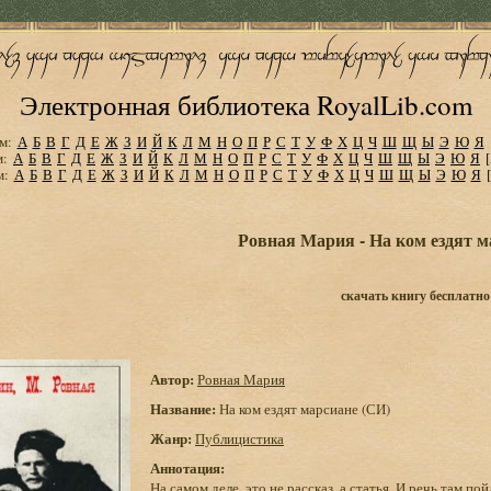
Электронная библиотека RoyalLib.com
м:
А
Б
В
Г
Д
Е
Ж
З
И
Й
К
Л
М
Н
О
П
Р
С
Т
У
Ф
Х
Ц
Ч
Ш
Щ
Ы
Э
Ю
Я
м:
А
Б
В
Г
Д
Е
Ж
З
И
Й
К
Л
М
Н
О
П
Р
С
Т
У
Ф
Х
Ц
Ч
Ш
Щ
Ы
Э
Ю
Я
м:
А
Б
В
Г
Д
Е
Ж
З
И
Й
К
Л
М
Н
О
П
Р
С
Т
У
Ф
Х
Ц
Ч
Ш
Щ
Ы
Э
Ю
Я
Ровная Мария - На ком ездят м
скачать книгу бесплатно
Автор:
Ровная Мария
Название:
На ком ездят марсиане (СИ)
Жанр:
Публицистика
Аннотация:
На самом деле, это не рассказ, а статья. И речь там п