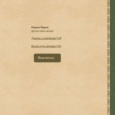
Ровная Мария
другие книги автора:
Диалоги о ксенофилии [СИ]
На ком ездят марсиане (СИ)
Поделиться