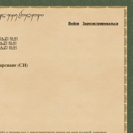
Войти
Зарегистрироваться
[A-Z]
[0-9]
[A-Z]
[0-9]
[A-Z]
[0-9]
арсиане (СИ)
ойдёт о переводах с инопланетного языка на наш родной, каковые