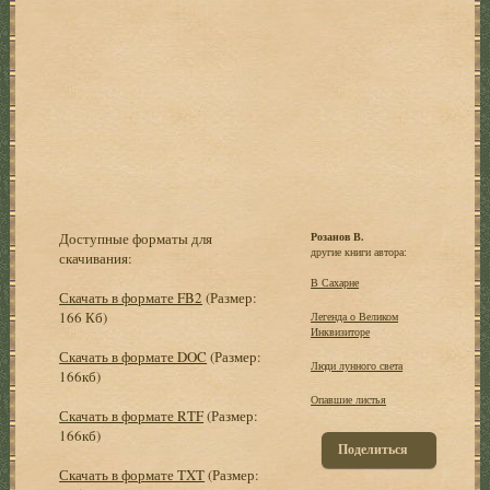
Доступные форматы для
Розанов В.
другие книги автора:
скачивания:
В Сахарне
Скачать в формате FB2
(Размер:
166 Кб)
Легенда о Великом
Инквизиторе
Скачать в формате DOC
(Размер:
Люди лунного света
166кб)
Опавшие листья
Скачать в формате RTF
(Размер:
166кб)
Поделиться
Скачать в формате TXT
(Размер: