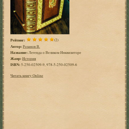
Рейтинг:
(2)
Автор:
Розанов В.
Название:
Легенда о Великом Инквизиторе
Жанр:
История
ISBN:
5-250-02509-9, 978-5-250-02509-6
Читать книгу Online