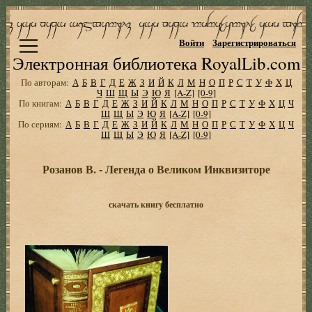
Войти
Зарегистрироваться
Электронная библиотека RoyalLib.com
По авторам:
А
Б
В
Г
Д
Е
Ж
З
И
Й
К
Л
М
Н
О
П
Р
С
Т
У
Ф
Х
Ц
Ч
Ш
Щ
Ы
Э
Ю
Я
[A-Z]
[0-9]
По книгам:
А
Б
В
Г
Д
Е
Ж
З
И
Й
К
Л
М
Н
О
П
Р
С
Т
У
Ф
Х
Ц
Ч
Ш
Щ
Ы
Э
Ю
Я
[A-Z]
[0-9]
По сериям:
А
Б
В
Г
Д
Е
Ж
З
И
Й
К
Л
М
Н
О
П
Р
С
Т
У
Ф
Х
Ц
Ч
Ш
Щ
Ы
Э
Ю
Я
[A-Z]
[0-9]
Розанов В. - Легенда о Великом Инквизиторе
скачать книгу бесплатно