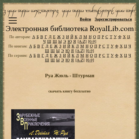
Войти
Зарегистрироваться
Электронная библиотека RoyalLib.com
По авторам:
А
Б
В
Г
Д
Е
Ж
З
И
Й
К
Л
М
Н
О
П
Р
С
Т
У
Ф
Х
Ц
Ч
Ш
Щ
Ы
Э
Ю
Я
[A-Z]
[0-9]
По книгам:
А
Б
В
Г
Д
Е
Ж
З
И
Й
К
Л
М
Н
О
П
Р
С
Т
У
Ф
Х
Ц
Ч
Ш
Щ
Ы
Э
Ю
Я
[A-Z]
[0-9]
По сериям:
А
Б
В
Г
Д
Е
Ж
З
И
Й
К
Л
М
Н
О
П
Р
С
Т
У
Ф
Х
Ц
Ч
Ш
Щ
Ы
Э
Ю
Я
[A-Z]
[0-9]
Руа Жюль - Штурман
скачать книгу бесплатно