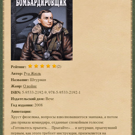
Рейтинг:
(2)
Автор:
Руа Жюль
Название:
Штурман
Жанр:
О войне
ISBN:
5-9533-2192-9, 978-5-9533-2192-1
Издательский дом:
Вече
Год издания:
2008
Аннотация:
Хруст фюзеляжа, вопросы взволновавшегося экипажа, а потом
два приказа командира, отданные спокойным голосом:
«Готовьтесь прыгать… Прыгайте»… и штурман, прыгнувший
первым, как этого требует инструкция, приземляется на