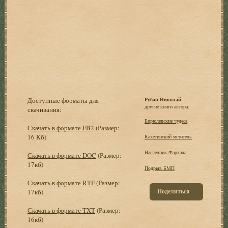
Доступные форматы для
Рубан Николай
другие книги автора:
скачивания:
Бирюлевские чудеса
Скачать в формате FB2
(Размер:
16 Кб)
Кахетинский мститель
Наследник Фархада
Скачать в формате DOC
(Размер:
17кб)
Подрыв БМП
Скачать в формате RTF
(Размер:
Поделиться
17кб)
Скачать в формате TXT
(Размер:
16кб)