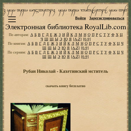
Войти
Зарегистрироваться
Электронная библиотека RoyalLib.com
По авторам:
А
Б
В
Г
Д
Е
Ж
З
И
Й
К
Л
М
Н
О
П
Р
С
Т
У
Ф
Х
Ц
Ч
Ш
Щ
Ы
Э
Ю
Я
[A-Z]
[0-9]
По книгам:
А
Б
В
Г
Д
Е
Ж
З
И
Й
К
Л
М
Н
О
П
Р
С
Т
У
Ф
Х
Ц
Ч
Ш
Щ
Ы
Э
Ю
Я
[A-Z]
[0-9]
По сериям:
А
Б
В
Г
Д
Е
Ж
З
И
Й
К
Л
М
Н
О
П
Р
С
Т
У
Ф
Х
Ц
Ч
Ш
Щ
Ы
Э
Ю
Я
[A-Z]
[0-9]
Рубан Николай - Кахетинский мститель
скачать книгу бесплатно