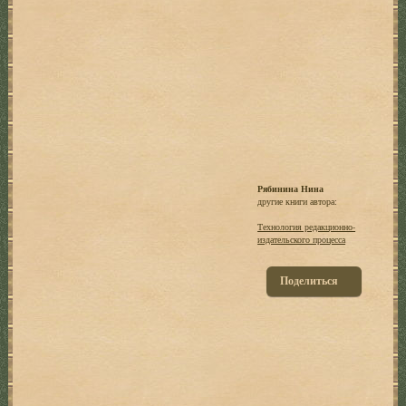
Рябинина Нина
другие книги автора:
Технология редакционно-
издательского процесса
Поделиться