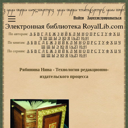
Войти
Зарегистрироваться
Электронная библиотека RoyalLib.com
По авторам:
А
Б
В
Г
Д
Е
Ж
З
И
Й
К
Л
М
Н
О
П
Р
С
Т
У
Ф
Х
Ц
Ч
Ш
Щ
Ы
Э
Ю
Я
[A-Z]
[0-9]
По книгам:
А
Б
В
Г
Д
Е
Ж
З
И
Й
К
Л
М
Н
О
П
Р
С
Т
У
Ф
Х
Ц
Ч
Ш
Щ
Ы
Э
Ю
Я
[A-Z]
[0-9]
По сериям:
А
Б
В
Г
Д
Е
Ж
З
И
Й
К
Л
М
Н
О
П
Р
С
Т
У
Ф
Х
Ц
Ч
Ш
Щ
Ы
Э
Ю
Я
[A-Z]
[0-9]
Рябинина Нина - Технология редакционно-
издательского процесса