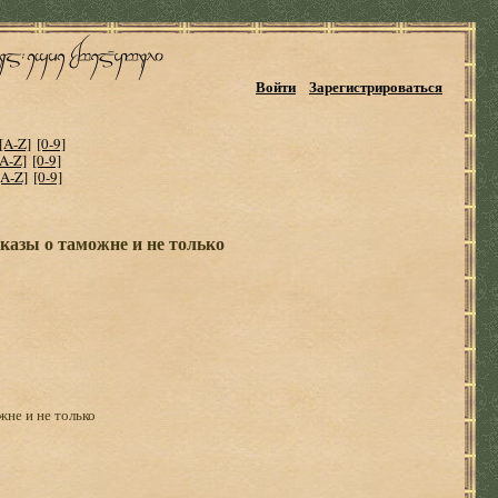
Войти
Зарегистрироваться
[A-Z]
[0-9]
[A-Z]
[0-9]
[A-Z]
[0-9]
сказы о таможне и не только
жне и не только