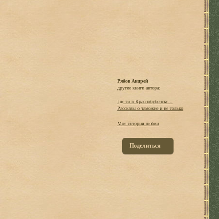
Рябов Андрей
другие книги автора:
Где-то в Краснобубенске...
Рассказы о таможне и не только
Моя история любви
Поделиться