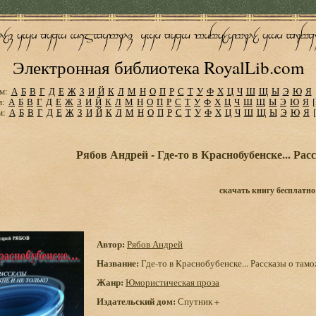
Электронная библиотека RoyalLib.com
м:
А
Б
В
Г
Д
Е
Ж
З
И
Й
К
Л
М
Н
О
П
Р
С
Т
У
Ф
Х
Ц
Ч
Ш
Щ
Ы
Э
Ю
Я
м:
А
Б
В
Г
Д
Е
Ж
З
И
Й
К
Л
М
Н
О
П
Р
С
Т
У
Ф
Х
Ц
Ч
Ш
Щ
Ы
Э
Ю
Я
м:
А
Б
В
Г
Д
Е
Ж
З
И
Й
К
Л
М
Н
О
П
Р
С
Т
У
Ф
Х
Ц
Ч
Ш
Щ
Ы
Э
Ю
Я
Рябов Андрей - Где-то в Краснобубенске... Рас
скачать книгу бесплатно
Автор:
Рябов Андрей
Название:
Где-то в Краснобубенске... Рассказы о тамо
Жанр:
Юмористическая проза
Издательский дом:
Спутник +