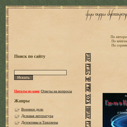
По автора
По книга
По серия
Поиск по сайту
Цитаты из книг
Ответы на вопросы
Жанры
Военное дело
Деловая литература
Детективы и Триллеры