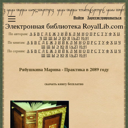
Войти
Зарегистрироваться
Электронная библиотека RoyalLib.com
По авторам:
А
Б
В
Г
Д
Е
Ж
З
И
Й
К
Л
М
Н
О
П
Р
С
Т
У
Ф
Х
Ц
Ч
Ш
Щ
Ы
Э
Ю
Я
[A-Z]
[0-9]
По книгам:
А
Б
В
Г
Д
Е
Ж
З
И
Й
К
Л
М
Н
О
П
Р
С
Т
У
Ф
Х
Ц
Ч
Ш
Щ
Ы
Э
Ю
Я
[A-Z]
[0-9]
По сериям:
А
Б
В
Г
Д
Е
Ж
З
И
Й
К
Л
М
Н
О
П
Р
С
Т
У
Ф
Х
Ц
Ч
Ш
Щ
Ы
Э
Ю
Я
[A-Z]
[0-9]
Рябушкина Марина - Практика в 2089 году
скачать книгу бесплатно