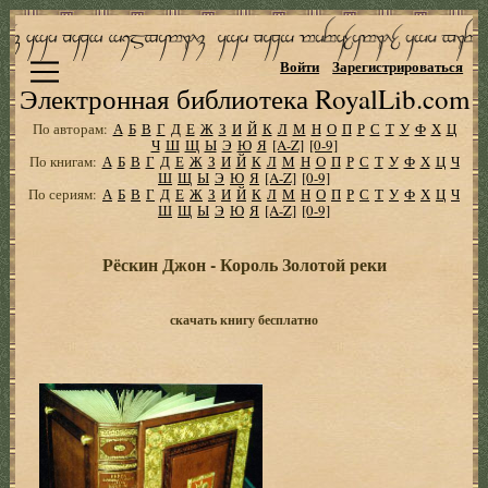
Войти
Зарегистрироваться
Электронная библиотека RoyalLib.com
По авторам:
А
Б
В
Г
Д
Е
Ж
З
И
Й
К
Л
М
Н
О
П
Р
С
Т
У
Ф
Х
Ц
Ч
Ш
Щ
Ы
Э
Ю
Я
[A-Z]
[0-9]
По книгам:
А
Б
В
Г
Д
Е
Ж
З
И
Й
К
Л
М
Н
О
П
Р
С
Т
У
Ф
Х
Ц
Ч
Ш
Щ
Ы
Э
Ю
Я
[A-Z]
[0-9]
По сериям:
А
Б
В
Г
Д
Е
Ж
З
И
Й
К
Л
М
Н
О
П
Р
С
Т
У
Ф
Х
Ц
Ч
Ш
Щ
Ы
Э
Ю
Я
[A-Z]
[0-9]
Рёскин Джон - Король Золотой реки
скачать книгу бесплатно