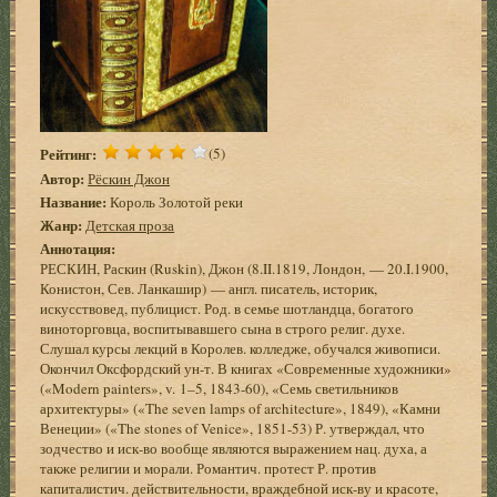
Рейтинг:
(5)
Автор:
Рёскин Джон
Название:
Король Золотой реки
Жанр:
Детская проза
Аннотация:
РЕСКИН, Раскин (Ruskin), Джон (8.II.1819, Лондон, — 20.I.1900,
Конистон, Сев. Ланкашир) — англ. писатель, историк,
искусствовед, публицист. Род. в семье шотландца, богатого
виноторговца, воспитывавшего сына в строго религ. духе.
Слушал курсы лекций в Королев. колледже, обучался живописи.
Окончил Оксфордский ун-т. В книгах «Современные художники»
(«Modern painters», v. 1–5, 1843-60), «Семь светильников
архитектуры» («The seven lamps of architecture», 1849), «Камни
Венеции» («The stones of Venice», 1851-53) Р. утверждал, что
зодчество и иск-во вообще являются выражением нац. духа, а
также религии и морали. Романтич. протест Р. против
капиталистич. действительности, враждебной иск-ву и красоте,