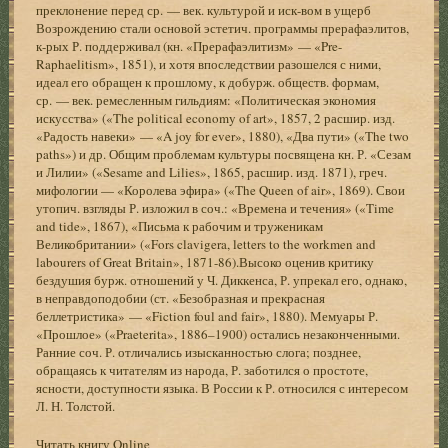
преклонение перед ср. — век. культурой и иск-вом в ущерб
Возрождению стали основой эстетич. программы прерафаэлитов,
к-рых Р. поддерживал (кн. «Прерафаэлитизм» — «Pre-
Raphaelitism», 1851), и хотя впоследствии разошелся с ними,
идеал его обращен к прошлому, к добурж. обществ. формам,
ср. — век. ремесленным гильдиям: «Политическая экономия
искусства» («The political economy of art», 1857, 2 расшир. изд.
«Радость навеки» — «A joy for ever», 1880), «Два пути» («The two
paths») и др. Общим проблемам культуры посвящена кн. Р. «Сезам
и Лилии» («Sesame and Lilies», 1865, расшир. изд. 1871), греч.
мифологии — «Королева эфира» («The Queen of air», 1869). Свои
утопич. взгляды Р. изложил в соч.: «Времена и течения» («Time
and tide», 1867), «Письма к рабочим и труженикам
Великобритании» («Fors clavigera, letters to the workmen and
labourers of Great Britain», 1871-86).Высоко оценив критику
бездушия бурж. отношений у Ч. Диккенса, Р. упрекал его, однако,
в неправдоподобии (ст. «Безобразная и прекрасная
беллетристика» — «Fiction foul and fair», 1880). Мемуары Р.
«Прошлое» («Praeterita», 1886–1900) остались незаконченными.
Ранние соч. Р. отличались изысканностью слога; позднее,
обращаясь к читателям из народа, Р. заботился о простоте,
ясности, доступности языка. В России к Р. относился с интересом
Л. Н. Толстой.
Читать книгу Online