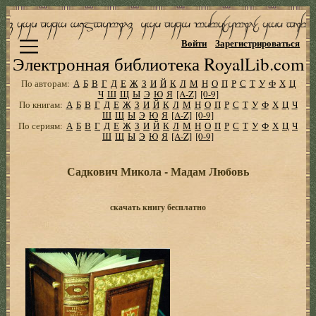
Войти
Зарегистрироваться
Электронная библиотека RoyalLib.com
По авторам:
А
Б
В
Г
Д
Е
Ж
З
И
Й
К
Л
М
Н
О
П
Р
С
Т
У
Ф
Х
Ц
Ч
Ш
Щ
Ы
Э
Ю
Я
[A-Z]
[0-9]
По книгам:
А
Б
В
Г
Д
Е
Ж
З
И
Й
К
Л
М
Н
О
П
Р
С
Т
У
Ф
Х
Ц
Ч
Ш
Щ
Ы
Э
Ю
Я
[A-Z]
[0-9]
По сериям:
А
Б
В
Г
Д
Е
Ж
З
И
Й
К
Л
М
Н
О
П
Р
С
Т
У
Ф
Х
Ц
Ч
Ш
Щ
Ы
Э
Ю
Я
[A-Z]
[0-9]
Садкович Микола - Мадам Любовь
скачать книгу бесплатно