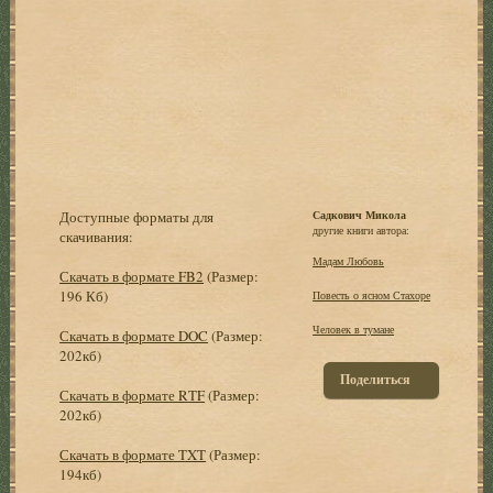
Доступные форматы для
Садкович Микола
другие книги автора:
скачивания:
Мадам Любовь
Скачать в формате FB2
(Размер:
196 Кб)
Повесть о ясном Стахоре
Человек в тумане
Скачать в формате DOC
(Размер:
202кб)
Поделиться
Скачать в формате RTF
(Размер:
202кб)
Скачать в формате TXT
(Размер:
194кб)