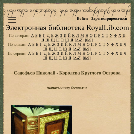
Войти
Зарегистрироваться
Электронная библиотека RoyalLib.com
По авторам:
А
Б
В
Г
Д
Е
Ж
З
И
Й
К
Л
М
Н
О
П
Р
С
Т
У
Ф
Х
Ц
Ч
Ш
Щ
Ы
Э
Ю
Я
[A-Z]
[0-9]
По книгам:
А
Б
В
Г
Д
Е
Ж
З
И
Й
К
Л
М
Н
О
П
Р
С
Т
У
Ф
Х
Ц
Ч
Ш
Щ
Ы
Э
Ю
Я
[A-Z]
[0-9]
По сериям:
А
Б
В
Г
Д
Е
Ж
З
И
Й
К
Л
М
Н
О
П
Р
С
Т
У
Ф
Х
Ц
Ч
Ш
Щ
Ы
Э
Ю
Я
[A-Z]
[0-9]
Садофьев Николай - Королева Круглого Острова
скачать книгу бесплатно