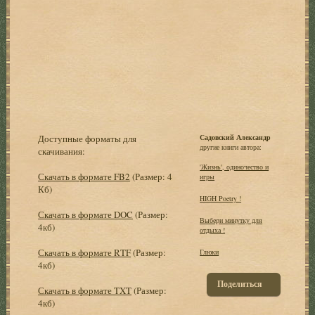
Доступные форматы для
Садовский Александр
другие книги автора:
скачивания:
'Жизнь', одиночество и
Скачать в формате FB2
(Размер: 4
игры
Кб)
HIGH Poetry !
Скачать в формате DOC
(Размер:
Выбеpи минутку для
4кб)
отдыха !
Скачать в формате RTF
(Размер:
Глюки
4кб)
Поделиться
Скачать в формате TXT
(Размер:
4кб)