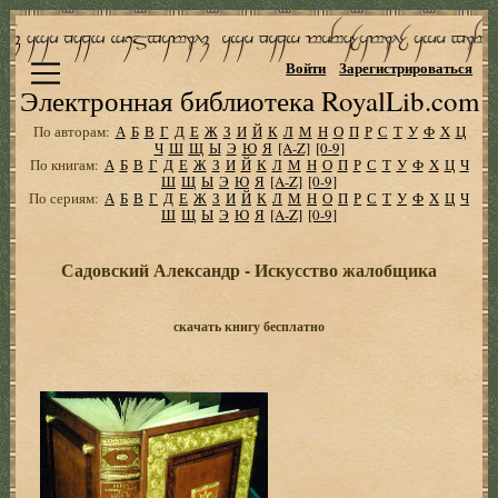
Войти
Зарегистрироваться
Электронная библиотека RoyalLib.com
По авторам:
А
Б
В
Г
Д
Е
Ж
З
И
Й
К
Л
М
Н
О
П
Р
С
Т
У
Ф
Х
Ц
Ч
Ш
Щ
Ы
Э
Ю
Я
[A-Z]
[0-9]
По книгам:
А
Б
В
Г
Д
Е
Ж
З
И
Й
К
Л
М
Н
О
П
Р
С
Т
У
Ф
Х
Ц
Ч
Ш
Щ
Ы
Э
Ю
Я
[A-Z]
[0-9]
По сериям:
А
Б
В
Г
Д
Е
Ж
З
И
Й
К
Л
М
Н
О
П
Р
С
Т
У
Ф
Х
Ц
Ч
Ш
Щ
Ы
Э
Ю
Я
[A-Z]
[0-9]
Садовский Александр - Искусство жалобщика
скачать книгу бесплатно