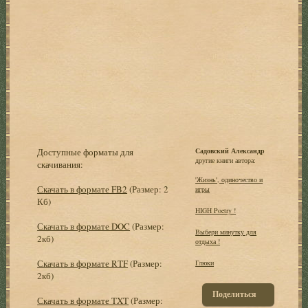
Доступные форматы для
Садовский Александр
другие книги автора:
скачивания:
'Жизнь', одиночество и
Скачать в формате FB2
(Размер: 2
игры
Кб)
HIGH Poetry !
Скачать в формате DOC
(Размер:
Выбеpи минутку для
2кб)
отдыха !
Скачать в формате RTF
(Размер:
Глюки
2кб)
Поделиться
Скачать в формате TXT
(Размер: