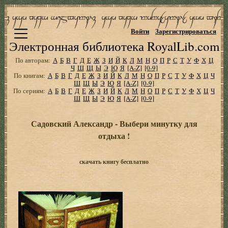
Войти
Зарегистрироваться
Электронная библиотека RoyalLib.com
По авторам:
А
Б
В
Г
Д
Е
Ж
З
И
Й
К
Л
М
Н
О
П
Р
С
Т
У
Ф
Х
Ц
Ч
Ш
Щ
Ы
Э
Ю
Я
[A-Z]
[0-9]
По книгам:
А
Б
В
Г
Д
Е
Ж
З
И
Й
К
Л
М
Н
О
П
Р
С
Т
У
Ф
Х
Ц
Ч
Ш
Щ
Ы
Э
Ю
Я
[A-Z]
[0-9]
По сериям:
А
Б
В
Г
Д
Е
Ж
З
И
Й
К
Л
М
Н
О
П
Р
С
Т
У
Ф
Х
Ц
Ч
Ш
Щ
Ы
Э
Ю
Я
[A-Z]
[0-9]
Садовский Александр - Выбеpи минутку для
отдыха !
скачать книгу бесплатно