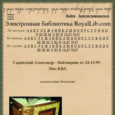
Войти
Зарегистрироваться
Электронная библиотека RoyalLib.com
По авторам:
А
Б
В
Г
Д
Е
Ж
З
И
Й
К
Л
М
Н
О
П
Р
С
Т
У
Ф
Х
Ц
Ч
Ш
Щ
Ы
Э
Ю
Я
[A-Z]
[0-9]
По книгам:
А
Б
В
Г
Д
Е
Ж
З
И
Й
К
Л
М
Н
О
П
Р
С
Т
У
Ф
Х
Ц
Ч
Ш
Щ
Ы
Э
Ю
Я
[A-Z]
[0-9]
По сериям:
А
Б
В
Г
Д
Е
Ж
З
И
Й
К
Л
М
Н
О
П
Р
С
Т
У
Ф
Х
Ц
Ч
Ш
Щ
Ы
Э
Ю
Я
[A-Z]
[0-9]
Садовский Александр - Наблюдник от 24-12-99 -
Мос-КВА
скачать книгу бесплатно