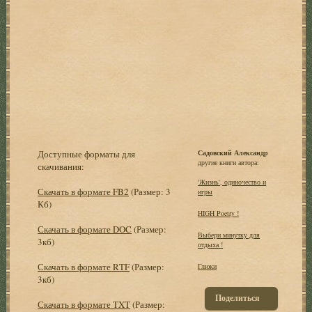
Доступные форматы для
Садовский Александр
другие книги автора:
скачивания:
'Жизнь', одиночество и
Скачать в формате FB2
(Размер: 3
игры
Кб)
HIGH Poetry !
Скачать в формате DOC
(Размер:
Выбеpи минутку для
3кб)
отдыха !
Скачать в формате RTF
(Размер:
Глюки
3кб)
Поделиться
Скачать в формате TXT
(Размер: