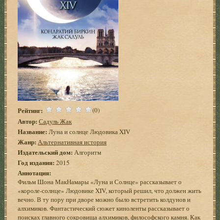
Рейтинг:
(0)
Автор:
Садуль Жак
Название:
Луна и солнце Людовика XIV
Жанр:
Альтернативная история
Издательский дом:
Алгоритм
Год издания:
2015
Аннотация:
Фильм Шона МакНамары «Луна и Солнце» рассказывает о
«короле-солнце» Людовике XIV, который решил, что должен жить
вечно. В ту пору при дворе можно было встретить колдунов и
алхимиков. Фантастический сюжет киноленты рассказывает о
поисках главного сокровища алхимиков, философского камня. Как