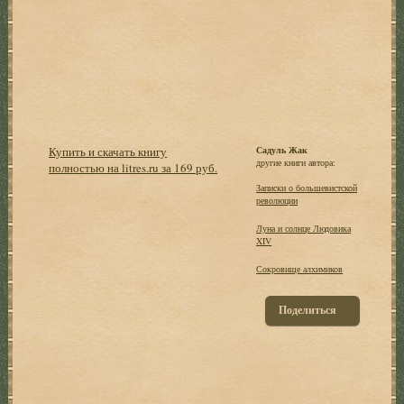
Купить и скачать книгу
Садуль Жак
другие книги автора:
полностью на litres.ru за 169 руб.
Записки о большевистской
революции
Луна и солнце Людовика
XIV
Сокровище алхимиков
Поделиться