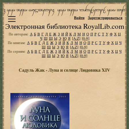
Войти
Зарегистрироваться
Электронная библиотека RoyalLib.com
По авторам:
А
Б
В
Г
Д
Е
Ж
З
И
Й
К
Л
М
Н
О
П
Р
С
Т
У
Ф
Х
Ц
Ч
Ш
Щ
Ы
Э
Ю
Я
[A-Z]
[0-9]
По книгам:
А
Б
В
Г
Д
Е
Ж
З
И
Й
К
Л
М
Н
О
П
Р
С
Т
У
Ф
Х
Ц
Ч
Ш
Щ
Ы
Э
Ю
Я
[A-Z]
[0-9]
По сериям:
А
Б
В
Г
Д
Е
Ж
З
И
Й
К
Л
М
Н
О
П
Р
С
Т
У
Ф
Х
Ц
Ч
Ш
Щ
Ы
Э
Ю
Я
[A-Z]
[0-9]
Садуль Жак - Луна и солнце Людовика XIV