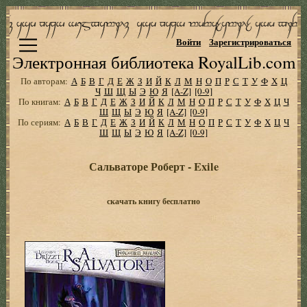
Войти
Зарегистрироваться
Электронная библиотека RoyalLib.com
По авторам:
А
Б
В
Г
Д
Е
Ж
З
И
Й
К
Л
М
Н
О
П
Р
С
Т
У
Ф
Х
Ц
Ч
Ш
Щ
Ы
Э
Ю
Я
[A-Z]
[0-9]
По книгам:
А
Б
В
Г
Д
Е
Ж
З
И
Й
К
Л
М
Н
О
П
Р
С
Т
У
Ф
Х
Ц
Ч
Ш
Щ
Ы
Э
Ю
Я
[A-Z]
[0-9]
По сериям:
А
Б
В
Г
Д
Е
Ж
З
И
Й
К
Л
М
Н
О
П
Р
С
Т
У
Ф
Х
Ц
Ч
Ш
Щ
Ы
Э
Ю
Я
[A-Z]
[0-9]
Сальваторе Роберт - Exile
скачать книгу бесплатно