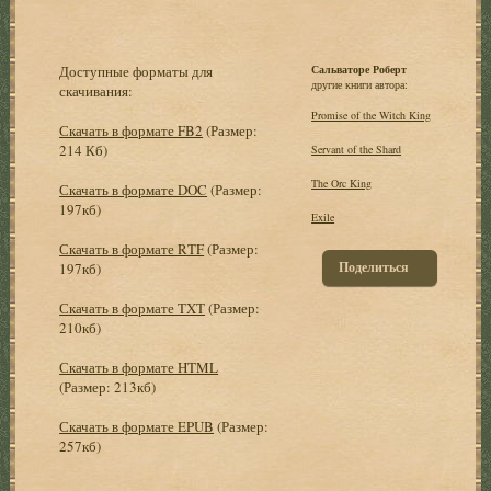
Доступные форматы для
Сальваторе Роберт
другие книги автора:
скачивания:
Promise of the Witch King
Скачать в формате FB2
(Размер:
214 Кб)
Servant of the Shard
The Orc King
Скачать в формате DOC
(Размер:
197кб)
Exile
Скачать в формате RTF
(Размер:
Поделиться
197кб)
Скачать в формате TXT
(Размер:
210кб)
Скачать в формате HTML
(Размер: 213кб)
Скачать в формате EPUB
(Размер:
257кб)