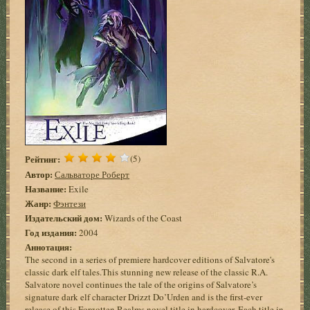
Рейтинг:
(5)
Автор:
Сальваторе Роберт
Название:
Exile
Жанр:
Фэнтези
Издательский дом:
Wizards of the Coast
Год издания:
2004
Аннотация:
The second in a series of premiere hardcover editions of Salvatore's
classic dark elf tales.This stunning new release of the classic R.A.
Salvatore novel continues the tale of the origins of Salvatore’s
signature dark elf character Drizzt Do’Urden and is the first-ever
release of this Forgotten Realms novel title in hardcover. Each title in